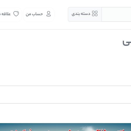
دسته بندی
حساب من
علاقه 
ی