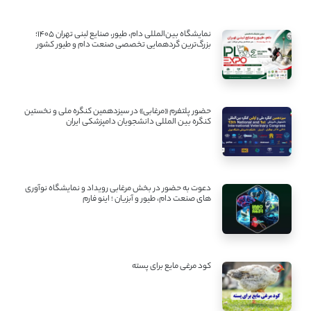
نمایشگاه بین‌المللی دام، طیور، صنایع لبنی تهران ۱۴۰۵؛
بزرگ‌ترین گردهمایی تخصصی صنعت دام و طیور کشور
حضور پلتفرم «مرغابی» در سیزدهمین کنگره ملی و نخستین
کنگره بین ‌المللی دانشجویان دامپزشکی ایران
دعوت به حضور در بخش مرغابی رویداد و نمایشگاه نوآوری
های صنعت دام، طیور و آبزیان ؛ اینو فارم
کود مرغی مایع برای پسته