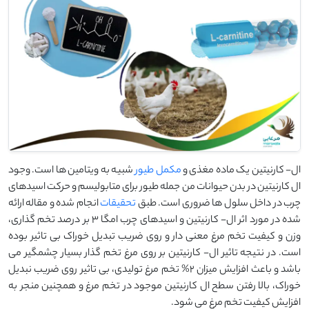
ال- کارنیتین یک ماده مغذی و
مکمل طیور
شبیه به ویتامین ها است. وجود
ال کارنیتین در بدن حیوانات من جمله طیور برای متابولیسم و حرکت اسیدهای
چرب در داخل سلول ها ضروری است. طبق
تحقیقات
انجام شده و مقاله ارائه
شده در مورد اثر ال- کارنیتین و اسیدهای چرب امگا 3 بر درصد تخم گذاری،
وزن و کیفیت تخم مرغ معنی دار و روی ضریب تبدیل خوراک بی تاثیر بوده
است. در نتیجه تاثیر ال- کارنیتین بر روی مرغ تخم گذار بسیار چشمگیر می
باشد و باعث افزایش میزان 2% تخم مرغ تولیدی، بی تاثیر روی ضریب نبدیل
خوراک، بالا رفتن سطح ال کارنیتین موجود در تخم مرغ و همچنین منجر به
افزایش کیفیت تخم مرغ می شود.