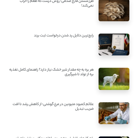
طرز شستن قارچ صدفی؛ روش درست که طعم را خراب
نمی‌کند!
رایج‌ترین دلایل رد شدن درخواست ثبت برند
هر بره به چه مقدار شیر خشک نیاز دارد؟ راهنمای کامل تغذیه
بره از تولد تا شیرگیری
علائم کمبود متیونین در مرغ گوشتی؛ از کاهش رشد تا افت
ضریب تبدیل