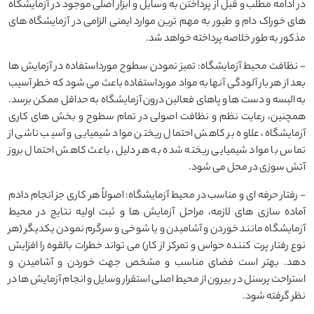
در ادامه مطلب و قبل از پرداختن به وسایل و ابزار اصلی موجود در آزمایشگاه
های خوراک دام و طیور به مهم ترین موارد ایمنی الزامی در آزمایشگاه های
مذکور به طور خلاصه پرداخته خواهد شد.
- نظافت محیط آزمایشگاه: تمیز نمودن سطوح مورداستفاده در آزمایش ها
بعد از هر بار آلودگی آنها به مواد مورداستفاده باعث می شود که خطر آسیب
به البسه و دست ها و پاهای فعالین درون آزمایشگاه به حداقل ممکن برسد.
همچنین، رعایت نظم و نظافت اصولی در تمام سطوح و بخش های کاری
آزمایشگاه، علاوه بر کاهش احتمال ریختن مواد شیمیایی و آسیب ناشی از
تماس با مواد شیمیایی ریخته شده به هر دلیل، باعث کاهش احتمال بروز
آتش سوزی در محل می شود.
- رفتار حرفه ای و مناسب در محیط آزمایشگاه: اصولاً هر کاری جز انجام دادم
آماده سازی های لازمه، مراحل آزمایش ها و ثبت اولیه نتایج در محیط
آزمایشگاه مانند خوردن و آشامیدن و یا شوخی و سرگرم نمودن یکدیگر (هر
نوع رفتار پرت کننده حواس و تمرکز از کار) می تواند خطرات بالقوه را افزایش
دهد. بهتر است فضای مناسب و مشخص جهت خوردن و آشامیدن و
استراحت پرسنل در بیرون از محیط اصلی استقرار وسایل و انجام آزمایش ها در
نظر گرفته شود.