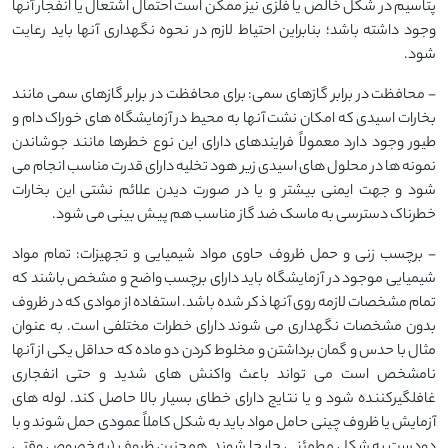
پتاسیم در شکل خالص یا فلزی نیز ممکن است احتمال اشتعال یا انفجار آنها
وجود داشته باشد؛ بنابراین احتیاط لازم در نحوه نگهداری آنها باید رعایت
شود.
- محافظت در برابر گازهای سمی: برای محافظت در برابر گازهای سمی مانند
بخارات اسیدی که امکان نشت آنها به محیط در آزمایشگاه های خوراک دام و
طیور وجود دارد معمولاً فرایندهای دارای این نوع خطرها مانند جوشاندن
نمونه ها در محلول های اسیدی زیر هود تخلیه دارای قدرت مناسب انجام می
شود و جهت ایمنی بیشتر و یا در صورت دیدن علائم نشتی این بخارات
خطرناک دسترسی به ماسک ضد گاز مناسب هم پیش بینی می شود.
- برچسب زنی و حمل ظروف حاوی مواد شیمیایی و تجهیزات: تمام مواد
شیمیایی موجود در آزمایشگاه باید دارای برچسب واضح و مشخص باشند که
تمام مشخصات لازمه روی آنها ذکر شده باشد. استفاده از موادی که در ظروف
بدون مشخصات نگهداری می شوند دارای خطرات مختلفی است. به عنوان
مثال با حدس و گمان برداشتن و مخلوط کردن دو ماده که حداقل یکی از آنها
نامشخص است می تواند باعث واکنش های شدید و حتی انفجاری
غافلگیرکننده شود و یا نتایج دارای خطای بسیار بالا حاصل کند. لوله های
آزمایش یا ظروف چینی حامل مواد باید به شکل کاملاً عمودی حمل شوند و با
دودست به شکل مطمئنی جابجا شوند. همچنین ظروف (به خصوص وقتی