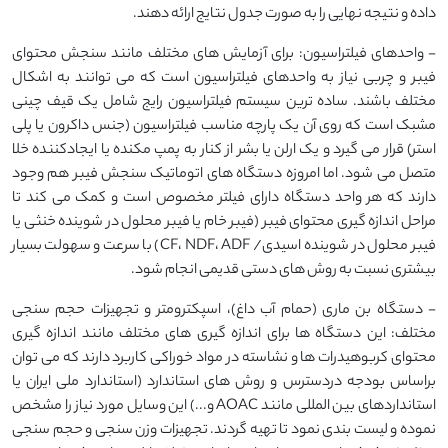
داده و نتیجه نهایی را به صورت جدول نتایج ارائه دهند.
- واحدهای فیلتراسیون: برای آزمایش های مختلف مانند سنجش محتوای
فیبر و چربی نیاز به واحدهای فیلتراسیون است که می توانند به اشکال
مختلف باشند. ساده ترین سیستم فیلتراسیون رایج شامل یک قیف چینی
مشبک است که روی آن یک پارچه مناسب فیلتراسیون (جنس داکرون یا پلی
استر) قرار می گیرد و یک ارلن یا بشر از کنار به پمپ مکنده یا ایجادکننده خلا
متصل می شود. اما امروزه دستگاه های اتوماتیک سنجش فیبر هم وجود
دارند که هر واحد دستگاه دارای فیلتر مخصوص است و کمک می کند تا
مراحل اندازه گیری محتوای فیبر (فیبر خام یا فیبر محلول در شوینده خنثی یا
فیبر محلول در شوینده اسیدی/ CF، NDF، ADF) با سرعت و سهولت بسیار
بیشتری نسبت به روش های دستی قدیمی انجام شود.
- دستگاه بن ماری (حمام آب داغ)، اسپکترومتر و تجهیزات حجم سنجی
مختلف: این دستگاه ها برای اندازه گیری های مختلف مانند اندازه گیری
محتوای کربوهیدرات ها و نشاسته در مواد خوراکی کاربرد دارند که می توان
براساس بودجه دردسترس و روش های استاندارد (استاندارد ملی ایران یا
استانداردهای بین المللی مانند AOAC و...) این وسایل مورد نیاز را مشخص
نموده و لیست بندی نمود تا تهیه گردند. تجهیزات وزن سنجی و حجم سنجی