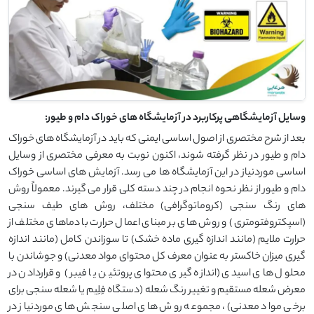
وسایل آزمایشگاهی پرکاربرد در آزمایشگاه های خوراک دام و طیور:
بعد از شرح مختصری از اصول اساسی ایمنی که باید در آزمایشگاه های خوراک
دام و طیور در نظر گرفته شوند، اکنون نوبت به معرفی مختصری از وسایل
اساسی موردنیاز در این آزمایشگاه ها می رسد. آزمایش های اساسی خوراک
دام و طیور از نظر نحوه انجام در چند دسته کلی قرار می گیرند. معمولاً روش
های رنگ سنجی (کروماتوگرافی) مختلف، روش های طیف سنجی
(اسپکتروفتومتری) و روش های بر مبنای اعمال حرارت با دماهای مختلف از
حرارت ملایم (مانند اندازه گیری ماده خشک) تا سوزاندن کامل (مانند اندازه
گیری میزان خاکستر به عنوان معرف کل محتوای مواد معدنی) و جوشاندن با
محلول های اسیدی (اندازه گیری محتوای پروتئین یا فیبر) و قراردادن در
معرض شعله مستقیم و تغییر رنگ شعله (دستگاه فِلِیم یا شعله سنجی برای
برخی مواد معدنی)، مجموعه روش های اصلی سنجش های موردنیاز در