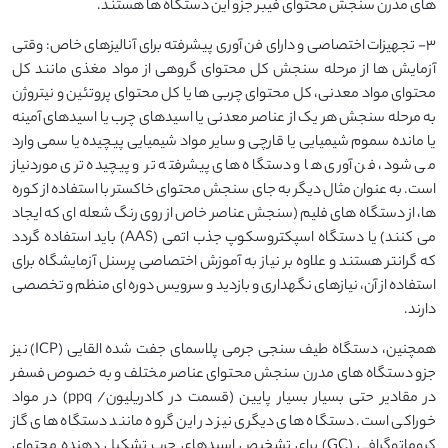
های مدرن سنجش محتوای فیبر جزو این دستگاه ها هستند.
3- تجهیزات اختصاصی و دارای فن آوری پیشرفته برای آنالیزهای خاص: وقتی
آزمایش ها از مرحله سنجش کل محتوای گروهی از مواد مغذی مانند کل
محتوای مواد معدنی، کل محتوای چربی ها یا کل محتوای پروتئین و نیتروژن
به مرحله سنجش هر یک از عناصر معدنی یا اسیدهای چرب یا اسیدهای آمینه
یا مانده سموم شیمیایی یا قارچی و سایر مواد شیمیایی پیچیده یا سمی وارد
می شود، فن آوری ها و دستگاه های پیشرفته تر و پیچیده تری موردنیاز
است. به عنوان مثال دیگر به جای سنجش محتوای خاکستر با استفاده از کوره
ها، از دستگاه های فلیم (سنجش عناصر خاص از روی رنگ شعله ای که ایجاد
می کنند) یا دستگاه اسپکتروسکوپ جذب اتمی (AAS) باید استفاده گردد
که گرانتر هستند و علاوه بر نیاز به آموزش اختصاصی پرسنل آزمایشگاه برای
استفاده از آن، نیازهای نگهداری و بازدید و سرویس دوره ای منظم و تخصصی
دارند.
همچنین، دستگاه طیف سنجی جرمی پلاسمای جفت شده القایی (ICP) نیز
جزو دستگاه های مدرن سنجش محتوای عناصر مختلف و به خصوص فسفر
در مقادیر حتی بسیار بسیار پایین (قسمت در کادریلیون/ ppq) در مواد
خوراکی است. دستگاه های دیگری نیز در این گروه مانند دستگاه های گاز
کروماتوگرافی (GC) برای تشخیص اسیدهای چرب تشکیل دهنده محتوای