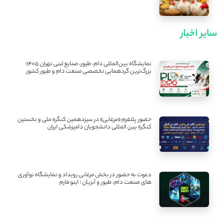
سایر اخبار
نمایشگاه بین‌المللی دام، طیور، صنایع لبنی تهران ۱۴۰۵؛
بزرگ‌ترین گردهمایی تخصصی صنعت دام و طیور کشور
حضور پلتفرم «مرغابی» در سیزدهمین کنگره ملی و نخستین
کنگره بین ‌المللی دانشجویان دامپزشکی ایران
دعوت به حضور در بخش مرغابی رویداد و نمایشگاه نوآوری
های صنعت دام، طیور و آبزیان ؛ اینو فارم