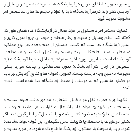
و سایر تجهیزات اطفای حریق در آزمایشگاه ها با توجه به مواد و وسایل و
آزمایش های رایج در هر آزمایشگاه باید با افراد و مجموعه های متخصص امر
مشورت صورت گیرد.
- نظارت مستمر افراد مسئول بر افراد فعال در آزمایشگاه ها: همان طور که
گفته شد، نظم وسایل و محیط و رفتار منظم و حرفه ای جزو اصول کاری و
ایمنی آزمایشگاه ها است که کسب اطمینان از عدم وجود هر نوع عملکرد
غیرمجاز نیازمند انجام کار زیر نظر مستمر مسئول یا تکنسین مربوطه در
آزمایشگاه است؛ بنابراین، ورود افراد متفرقه به داخل محیط آزمایشگاه (به
خصوص در زمان کار آزمایشگاه) بدون هماهنگی و رعایت موارد ایمنی
مربوطه به هیچ وجه درست نیست. تحویل نمونه ها و نتایج آزمایش نیز باید
در فضای مناسبی که به درستی از محیط آزمایشگاه جدا شده است، انجام
شود.
- نگهداری و حمل و نقل مواد قابل اشتعال و موادی مانند جیوه، سدیم و
پتاسیم: برای نگهداری مواد قابل اشتعال و فلزات سمی مانند جیوه باید
محفظه ای تدارک دیده شود که از نشت و یا اشتعال آنها جلوگیری کند. اگر
نشتی در ظروف یا محفظه یا کابینت محل نگهداری این گونه مواد مشاهده
شود، باید به سرعت به مسئول آزمایشگاه اطلاع داده شود. در مورد سدیم و