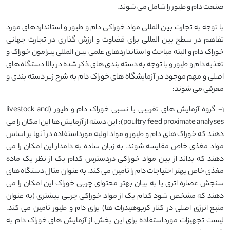
صنعت دام و طیور را شامل می شوند.
با توجه به تجارت بین المللی مواد خوراکی دام و طیور و استانداردهای مورد
تفاهم در سطح بین المللی برای قضاوت و ارزش گذاری در تجارت جهانی
خوراک دام و البته مباحث و استانداردهای علمی بین المللی پیرامون خوراک و
تغذیه دام و طیور و با توجه به دسته بندی های ذکر شده در بالا دستگاه های
اصلی و مهم موجود در آزمایشگاه های خوراک دام به شرح زیر دسته بندی و
معرفی می شوند:
1- گروه آزمایش های تقریبی یا نسبی خوراک دام و طیور (livestock and
poultry feed proximate analyses): این دسته از آزمایش ها این امکان را می
دهند که خوراک های دام و طیور و مواد اولیه مورداستفاده در آنها بر اساس
مواد مغذی خاص مقایسه شوند. به زبان ساده به دامدار این امکان را می
دهند که بداند از بین مواد خوراکی دردسترس کدام یک از نظر یک ماده
مغذی خاص بهتر احتیاجات دام را تأمین می کند. به عنوان مثال دستگاه های
سنجش عصاره اتری یا به بیان بهتر محتوای چربی خوراک این امکان را می
دهند که مشخص شود کدام یک از مواد خوراکی چربی بیشتری (به عنوان
منبع انرژی اصلی در کنار کربوهیدرات ها) برای دام و طیور تأمین می کند.
لیست تجهیزات مورداستفاده برای این بخش از آزمایش های خوراک دام به