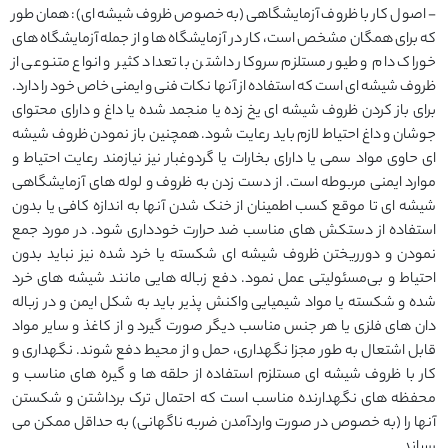
- اصول کار با ظروف آزمایشگاهی (به خصوص ظروف شیشه ای): همان طور
که برای همگان مشخص است، کار در آزمایشگاه ها و از جمله آزمایشگاه های
خوراک دام و طیور مستلزم سروکار داشتن با تعداد کثیر و انواع متنوعی از
ظروف شیشه ای است که استفاده از آنها نکات فنی و ایمنی خاص خود را دارد.
برای باز کردن ظروف شیشه ای یخ زده یا منجمد شده یا داغ و دارای محتوای
جوشان و داغ احتیاط لازم باید رعایت شود. همچنین باز نمودن ظروف شیشه
ای حاوی مواد سمی یا دارای بخارات یا گردوغبار نیز نیازمند رعایت احتیاط و
موارد ایمنی مربوطه است. از دست زدن به ظروف و لوله های آزمایشگاهی
شیشه ای تا موقع کسب اطمینان از خنک شدن آنها به اندازه کافی یا بدون
استفاده از دستکش های مناسب ضد حرارت خودداری شود. در مورد جمع
نمودن و دورریختن ظروف شیشه ای شکسته یا خرد شده نیز نباید بدون
احتیاط و بی‌مسئولیتی عمل نمود. دفع زباله هایی مانند شیشه های خرد
شده و شکسته یا مواد شیمیایی واکنش پذیر باید به شکل ایمن و در زباله
دان های فلزی یا هر جنس مناسب دیگر صورت گیرد و از کاغذ و سایر مواد
قابل اشتعال به طور مجزا نگهداری، حمل و از محیط دفع شوند. نگهداری و
کار با ظروف شیشه ای مستلزم استفاده از حلقه ها و گیره های مناسب و
محفظه های نگهدارنده مناسب است که احتمال ترک برداشتن و شکستن
آنها را (به خصوص در صورت واردآمدن ضربه ناگهانی) به حداقل ممکن می
رساند.