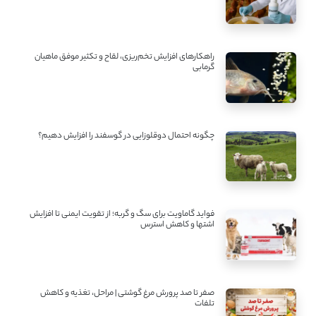
راهکارهای افزایش تخم‌ریزی، لقاح و تکثیر موفق ماهیان
گرمابی
چگونه احتمال دوقلوزایی در گوسفند را افزایش دهیم؟
فواید گاماویت برای سگ و گربه؛ از تقویت ایمنی تا افزایش
اشتها و کاهش استرس
صفر تا صد پرورش مرغ گوشتی | مراحل، تغذیه و کاهش
تلفات