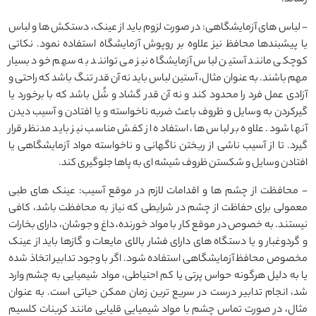
- لباس های آزمایشگاهی: در صورت لزوم باید از عینک، دستکش ها و لباس
یا پیشبندها محافظ نیز علاوه بر روپوش آزمایشگاه استفاده نمود. نکاتی
کوچکی مانند آستین لباس آزمایشگاه نیز می توانند به سهم خود بسیار
مهم باشند. به عنوان مثال، آستین لباس باید نه آن قدر تنگ باشد که راحتی و
آزادی عمل فرد را محدود کند و نه آن قدر گشاد و شُل باشد که با برخورد یا
گیرکردن به وسایل و ظروف باعث ضربه ناخواسته و یا افتادن و آسیب دیدن
آنها شود. علاوه بر لباس ها، استفاده از کفش مناسب نیز باید مدنظر قرار
گیرد. تا از آسیب ناشی از ریختن ناگهانی و ناخواسته مواد آزمایشگاهی یا
افتادن وسایل و شکستن ظروف شیشه ای به پاها جلوگیری کند.
- محافظت از چشم ها و اقدامات لازم در موقع آسیب: عینک های طبی
معمولی برای حفاظت از چشم در شرایطی که نیاز به محافظت باشد، کافی
نیستند. به خصوص در موقع کار با مواد خورنده، داغ و جوشان، دارای بخارات
و گردوغبار و یا دستگاه های دارای فشار بالای مایعات و گازها باید از عینک
مخصوص محافظ آزمایشگاهی استفاده شود. اگر با وجود تدابیر اتخاذ شده
یا به دلیل هرگونه حواس پرتی یا کم احتیاطی، مواد شیمیایی به چشم وارد
شد، انجام تدابیر درست در سریع ترین زمان ممکن حیاتی است. به عنوان
مثال، در صورت تماس چشم با مواد شیمیایی قلیایی مانند کربنات کلسیم