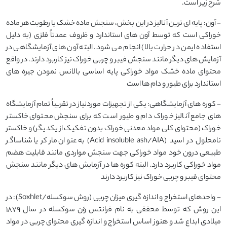
شرح زیر است.
- آون: پایه ای ترین آنالیز در این بخش، سنجش ماده خشک یا رطوبت هر ماده
خوراکی است که توسط آون های استاندارد و ظروف عمدتاً فلزی (به دلیل
استفاده ایمن در حرارت بالا) انجام می شود. البته آون های آزمایشگاهی در
آزمایش های دیگر مانند سنجش فیبر و چربی خوراک نیز کاربرد دارند. در واقع
محتوای ماده خشک مواد خوراکی پایه اساسی بالانس نمودن جیره های
استاندارد برای طیور و دام ها است
- کوره های آزمایشگاهی: یکی از تجهیزات موردنیاز در تقریباً تمام آزمایشگاه
های جامع آنالیز خوراک دام و طیور است که برای سنجش محتوای خاکستر
خوراک (محتوای کلی مواد معدنی خوراک بدون تفکیک از یکدیگر) و خاکستر
نامحلول در اسید (Acid insoluble ash/AIA) به عنوان مارکر یا شناساگر
طبیعی درون خود مواد خوراکی جهت سنجش مواردی مانند قابلیت هضم
مواد خوراکی کاربرد دارد. البته کوره ها در آزمایش های دیگر مانند سنجش
محتوای فیبر و چربی خوراک نیز کاربرد دارند
- واحدهای استخراج و اندازه گیری میزان چربی (روش سوکسله/Soxhlet): در
این روش که توسط محققی به نام فرانتس وَن سوکسله در سال 1879
میلادی ابداع شد و هنوز اساس استخراج و اندازه گیری محتوای چربی در مواد