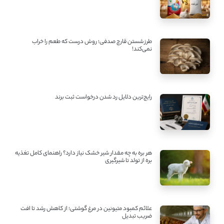
طرز شستن قارچ صدفی؛ روش درست که طعم را خراب
نمی‌کند!
رایج‌ترین دلایل رد شدن درخواست ثبت برند
هر بره به چه مقدار شیر خشک نیاز دارد؟ راهنمای کامل تغذیه
بره از تولد تا شیرگیری
علائم کمبود متیونین در مرغ گوشتی؛ از کاهش رشد تا افت
ضریب تبدیل