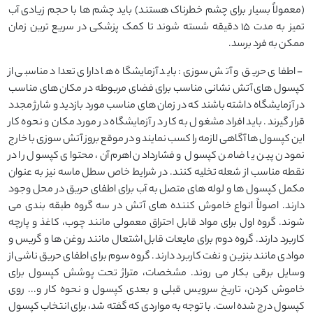
(معمولاً بسیار برای چشم خطرناک هستند) باید چشم ها با حجم زیادی آب
تمیز به مدت 15 دقیقه شسته شوند تا کمک پزشکی در سریع ترین زمان
ممکن به فرد برسد.
- اطفای حریق و آتش سوزی: باید آزمایشگاه ها دارای تعداد مناسبی از
کپسول های آتش نشانی مناسب برای فضای مربوطه در مکان های مناسب
در آزمایشگاه داشته باشند که در زمان های مناسب مورد بازدید و شارژ مجدد
قرار گیرند. باید افراد مشغول به کار در آزمایشگاه در مورد مکان و نحوه کار
این کپسول ها آگاهی لازمه را کسب نمایند و در موقع بروز آتش سوزی با خارج
نمودن پین یا ضامن کپسول و فشاردادن اهرم آن، محتوای کپسول را در
نقطه مناسب از شعله تخلیه کنند. در شرایط خاص سطل ماسه نیز به عنوان
مکمل کپسول ها و لوله های متصل به آب برای اطفای حریق در محل وجود
دارند. اصولاً انواع خاموش کننده های آتش در سه گروه طبقه بندی می
شوند. گروه اول برای مواد قابل احتراق معمولی مانند چوب، کاغذ و پارچه
کاربرد دارند. گروه دوم برای مایعات قابل اشتعال مانند روغن ها و گریس و
موادی مانند بنزین و نفت کاربرد دارند. گروه سوم برای اطفای حریق ناشی از
وسایل برقی بکار می روند. مشخصات، متراژ تحت پوشش کپسول برای
خاموش کردن، تاریخ سرویس قبلی و بعدی کپسول و نحوه کار و... روی
کپسول درج شده است. با توجه به مواردی که گفته شد، برای انتخاب کپسول