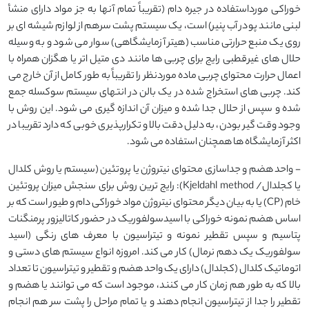
خوراکی مورداستفاده در جیره دام (تقریباً تمام آنها به جز مواد دارای منشأ
لبنی مانند پودر آب پنیر) است، یک سیستم پشت سرهم از لوازم شیشه ای بر
روی یک منبع حرارتی مناسب (هیتر آزمایشگاهی) سوار می شود و به وسیله
حلال های غیرقطبی رایج برای چربی ها مانند دی متیل اتر یا هگزان همراه با
اعمال حرارت محتوای چربی ماده موردنظر را تقریباً به طور کامل از آن خارج می
کند. چربی های استخراج شده در یک بالن در انتهای سیستم سوکسله جمع
شده و سپس از حلال جدا شده و میزان آن اندازه گیری می شود. این روش با
وجود وقت گیر بودن، به دلیل دقت بالا و تکرارپذیری خوبی که دارد تقریبا در
اکثر آزمایشگاه ها همچنان استفاده می شود.
- واحد هضم و جداسازی محتوای نیتروژن یا پروتئین (سیستم یا روش کلدال
یا کجلدال/ Kjeldahl method): رایج ترین روش برای سنجش میزان پروتئین
خام (CP) یا به بیان دیگر محتوای نیتروژن مواد خوراکی دام و طیور است که بر
اساس هضم نمونه خوراکی با اسیدسولفوریک در حضور کاتالیزور پرمنگنات
پتاسیم و سپس تقطیر نمونه و تیتراسیون با معرف های رنگی (اسید
سولفوریک یک دهم نرمال) کار می کند. امروزه انواع سیستم های دستی و
اتوماتیک کلدال (کجلدال) دارای یک واحد هضم و تقطیر و تیتراسیون تا تعداد
بالا که به طور هم زمان کار می کنند، موجود است که می توانند یا هضم و
تقطیر را جدا از تیتراسیون انجام دهند و یا تمام مراحل را پشت سر هم انجام