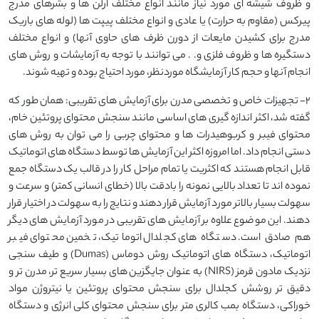
و ظروف شیشه ای مورد نیاز مانند انواع مختلف ارلن ها و بشرهای مدرج
پیرکس (مقاوم به حرارت) یا عادی و انواع مختلف پیپت ها (لوله های باریک
مدرج برای کشیدن مایعات از دورن ظرف های حاوی آنها) و انواع مختلف
دستگیره ها و ظروف فلزی و. . می توانند با توجه به آزمایشات و روش های
انجام آنها و حجم کار آزمایشگاه موردنظر، مورد احتیاج بوده و تهیه شوند.
2- تجهیزات خاص و تخصصی مدرن برای آزمایش های تقریبی: همان طور که
گفته شد، اکثر اندازه گیری های اساسی مانند سنجش محتوای پروتئین خام،
محتوای فیبر و کربوهیدرات ها و محتوای چربی را می توان به روش های
دستی انجام داد. اما امروزه اکثر این آزمایش ها توسط دستگاه های اتوماتیک
قابل انجام هستند که اکثریت یا تمام مراحل کار را در قالب یک دستگاه جمع
نموده اند تا تعداد بالایی نمونه را بادقت بالا (خطای انسانی کمتر) و سرعت و
سهولت بسیار بالاتر مورد آزمایش قرار دهند و نتایج را به سهولت در اختیار قرار
دهند. این موضوع علاوه بر آزمایش های تقریبی در مورد آزمایش های دیگر
هم صادق است. دستگاه های کجلدال اتوماتیک، تخمین محتوای فیبر
اتوماتیک، دستگاه های اتوماتیک روش دوماس (Dumas) و طیف سنجی
نزدیک مادون قرمز (NIRS) به عنوان جایگزین های بسیار سریع تر، مدرن تر و
دقیق تر روشش کجلدال برای سنجش محتوای پروتئین یا نیتروژن مواد
خوراکی، دستگاه بمب کالری متر برای سنجش محتوای کلی انرژی و دستگاه