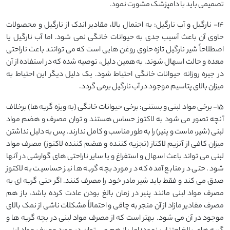
تصمیمی باید با دامپزشک مشورت نمود.
14- نارگیل و آب نارگیل: به احتمال بالا، مقادیر اندک از نارگیل و محصولات
حاوی آن باعث آسیب جدی به حیوانات خانگی نمی شود. اما آب نارگیل یا
اصطلاحاً شیر نارگیل تازه حاوی روغن هایی است که می توانند باعث ناراحتی
معده و حالت اسهال شوند. به همین دلیل، توصیه شده که در استفاده از آن
در جیره روزانه حیوانات خانگی احتیاط شود. یک دلیل دیگر این احتیاط به
میزان بالای پتاسیم موجود در آب نارگیل برمی گردد.
15- برخی مواد لبنی و بستنی: برخی حیوانات خانگی (به ویژه گربه ها) برخلاف
آنچه تصور می شود به لاکتوز حساس هستند و توان مصرف و هضم مواد
لبنی (شیر، ماست و پنیر) را به طور مناسب و کامل ندارند. پس به دلیل نداشتن
میزان کافی از آنزیم لاکتاز (تجزیه کننده و هضم کننده لاکتوز) مصرف مواد
لبنی می تواند باعث اسهال و استفراغ و یا سایر ناراحتی های گوارشی در آنها
شود. حتی در منابع آمده که در مورد بچه گربه ها نیز حساسیت به لاکتوز
صدق می کند و فقط باید شیر مادر خود را مصرف کنند. اگر حتی گربه ای به
مصرف مواد لبنی مانند پنیر در زمان بالغ بودن عادت کرده باشد، باز هم
مصرف مقادیر مازاد از آن منجر به چاقی و احتمالاً مشکلات ناشی از نمک بالای
موجود در آن می شود. بهتر است که از مصرف مواد لبنی در بچه گربه ها و