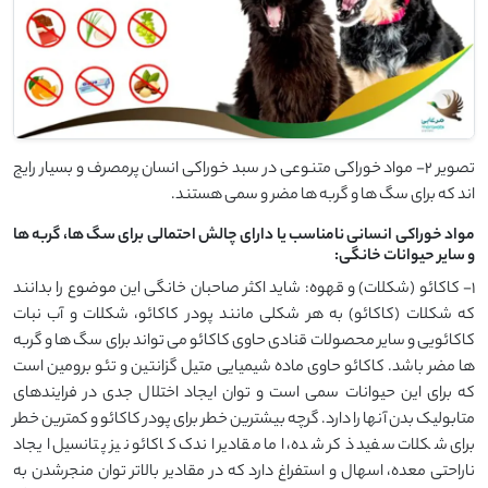
تصویر 2- مواد خوراکی متنوعی در سبد خوراکی انسان پرمصرف و بسیار رایج
اند که برای سگ ها و گربه ها مضر و سمی هستند.
مواد خوراکی انسانی نامناسب یا دارای چالش احتمالی برای سگ ها، گربه ها
و سایر حیوانات خانگی:
1- کاکائو (شکلات) و قهوه: شاید اکثر صاحبان خانگی این موضوع را بدانند
که شکلات (کاکائو) به هر شکلی مانند پودر کاکائو، شکلات و آب نبات
کاکائویی و سایر محصولات قنادی حاوی کاکائو می تواند برای سگ ها و گربه
ها مضر باشد. کاکائو حاوی ماده شیمیایی متیل گزانتین و تئو برومین است
که برای این حیوانات سمی است و توان ایجاد اختلال جدی در فرایندهای
متابولیک بدن آنها را دارد. گرچه بیشترین خطر برای پودر کاکائو و کمترین خطر
برای شکلات سفید ذکر شده، اما مقادیر اندک کاکائو نیز پتانسیل ایجاد
ناراحتی معده، اسهال و استفراغ دارد که در مقادیر بالاتر توان منجرشدن به