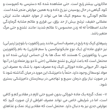
ماکارونی بیشتر رایج است. حتی مشاهده شده که دسترسی به کمپوست و
کود گیاهی در حال پوسیدن نیز رخ داده و به همین عوارض منجر شده است.
علائم آلودگی به سموم کپک ها می تواند از موارد خفیف مانند لرزش
عضلانی خفیف، ترشح بیش از حد بزاق، بی قراری و علائم مشابه گرمازدگی
مانند اصطلاحاً له له زدن محسوس تا علائم شدید؛ مانند تشنج و حتی مرگ
متغیر باشد.
پنیرهای کپک زده رایج در مصرف انسانی مانند پنیر راکفورت یا بلوچیز (پنیر آبی)
نیز حاوی ماده ای (یک نوع مایکوتوکسین یا سم قارچی) به نام راکفورتین
سی یا روکفورتین C هستند که سگ ها به آن حساس ارزیابی شده اند و
محتمل است که باعث لرزش و تشنج عضلانی (حتی تا دو روز متمادی) در آنها
شود. اگر حیوانی ماده خوراکی کپک زده مصرف نمود یا شک به مصرف این
مواد توسط آن وجود دارد، حتماً با دامپزشک این مورد در میان گذاشته شود تا
در صورت نیاز برای درمان سریع و تهاجمی در بیمارستان دامپزشکی بستری
شود.
7- نمک: گرچه یک ماده خوراکی بدون ضرر و حتی لازم در مقادیر کم و کافی
است، اما در شرایطی خاص می تواند مصرف افراطی از آن صورت گیرد که
عوارض جدی نیز به دنبال دارد. محتمل است که مقادیر زیاد نمک و غذاهای