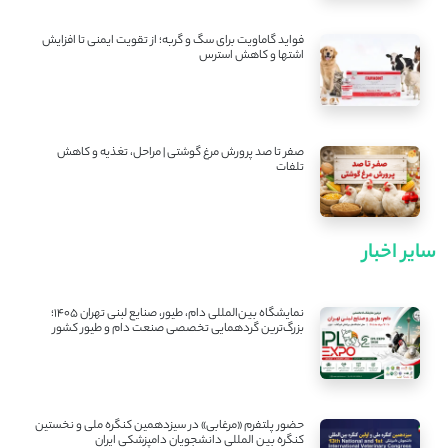
فواید گاماویت برای سگ و گربه؛ از تقویت ایمنی تا افزایش
اشتها و کاهش استرس
صفر تا صد پرورش مرغ گوشتی | مراحل، تغذیه و کاهش
تلفات
سایر اخبار
نمایشگاه بین‌المللی دام، طیور، صنایع لبنی تهران ۱۴۰۵؛
بزرگ‌ترین گردهمایی تخصصی صنعت دام و طیور کشور
حضور پلتفرم «مرغابی» در سیزدهمین کنگره ملی و نخستین
کنگره بین ‌المللی دانشجویان دامپزشکی ایران