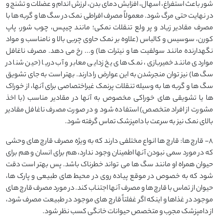
شور باعث استفراغ، اسهال، افزایش دمای بدن، لرزش اندام و عضلات و تشنج و
در نهایت حتی مرگ شود. معمولاً مصرف افراطی نمک در سگ ها و گربه ها با
مصرف مقادیر زیاد و پر ولع تنقلات نمکی؛ مانند چیپس، چوب شور، پاپ
کورن، سوسیس و کالباس (علاوه بر نمک حاوی چربی بالا و نامناسب و مواد
نگهدارنده مانند سولفیت ها و نیترات ها) و... رخ می دهد. مصرف ناغافل
مواردی مانند خمیربازی، نمک های یخ زدایی معابر و آب دریا (حین شنا در
سگ ها) نیز توان منجرشدن به این عوارض را دارند. بهتر است به جای تشویق
سگ ها و گربه ها به وسیله تنقلات پرنمک غیراختصاصی برای آنها، از خوراک
ها یا تشویقی های خوراکی مخصوص به آنها در مقادیر مناسب (با اخذ
مشورت از افراد متخصص) استفاده شود و در صورت مصرف ناغافل مقادیر
بالای نمک نیز به سرعت با دامپزشک تماس گرفته شود.
8- قارچ ها: قارچ ها انواع مختلفی دارند که به ویژه مصرف قارچ های وحشی
که در مورد سمی نبودن آنها اطمینان وجود ندارد، هم برای انسان و هم برای
حیوان همراه او مانند سگ ها می تواند خطرناک باشد. پس بهتر است دقت
شود که به خصوص در موقع پیاده روی در محیط های طبیعی و پارک ها،
حیوان از تماس با قارچ ها و مصرف آنها اجتناب کند. در مورد مصرف قارچ های
موجود در غذاها و اینکه اگر غفلتاً قارچ های موجود در طبیعت مصرف شود،
از دامپزشک مجرب و متخصص حیوانات خانگی کسب نظر شود.