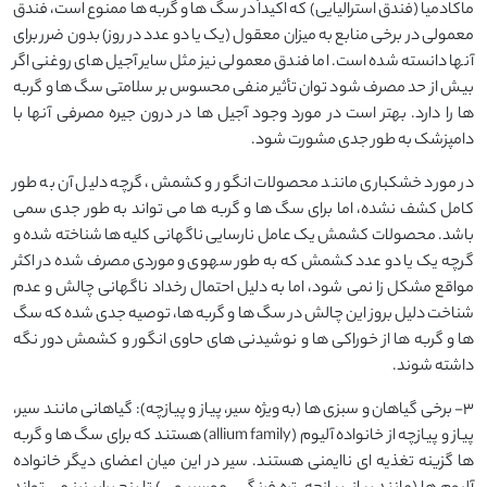
ماکادمیا (فندق استرالیایی) که اکیداً در سگ ها و گربه ها ممنوع است، فندق
معمولی در برخی منابع به میزان معقول (یک یا دو عدد در روز) بدون ضرر برای
آنها دانسته شده است. اما فندق معمولی نیز مثل سایر آجیل های روغنی اگر
بیش از حد مصرف شود توان تأثیر منفی محسوس بر سلامتی سگ ها و گربه
ها را دارد. بهتر است در مورد وجود آجیل ها در درون جیره مصرفی آنها با
دامپزشک به طور جدی مشورت شود.
در مورد خشکباری مانند محصولات انگور و کشمش، گرچه دلیل آن به طور
کامل کشف نشده، اما برای سگ ها و گربه ها می تواند به طور جدی سمی
باشد. محصولات کشمش یک عامل نارسایی ناگهانی کلیه ها شناخته شده و
گرچه یک یا دو عدد کشمش که به طور سهوی و موردی مصرف شده در اکثر
مواقع مشکل زا نمی شود، اما به دلیل احتمال رخداد ناگهانی چالش و عدم
شناخت دلیل بروز این چالش در سگ ها و گربه ها، توصیه جدی شده که سگ
ها و گربه ها از خوراکی ها و نوشیدنی های حاوی انگور و کشمش دور نگه
داشته شوند.
3- برخی گیاهان و سبزی ها (به ویژه سیر، پیاز و پیازچه): گیاهانی مانند سیر،
پیاز و پیازچه از خانواده آلیوم (allium family) هستند که برای سگ ها و گربه
ها گزینه تغذیه ای ناایمنی هستند. سیر در این میان اعضای دیگر خانواده