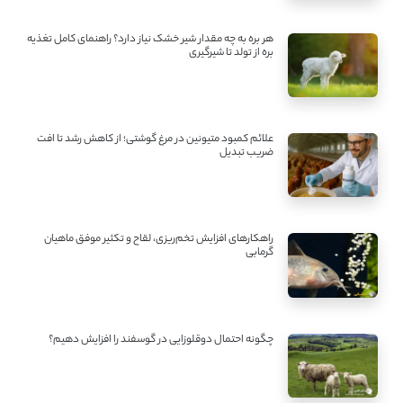
هر بره به چه مقدار شیر خشک نیاز دارد؟ راهنمای کامل تغذیه
بره از تولد تا شیرگیری
علائم کمبود متیونین در مرغ گوشتی؛ از کاهش رشد تا افت
ضریب تبدیل
راهکارهای افزایش تخم‌ریزی، لقاح و تکثیر موفق ماهیان
گرمابی
چگونه احتمال دوقلوزایی در گوسفند را افزایش دهیم؟