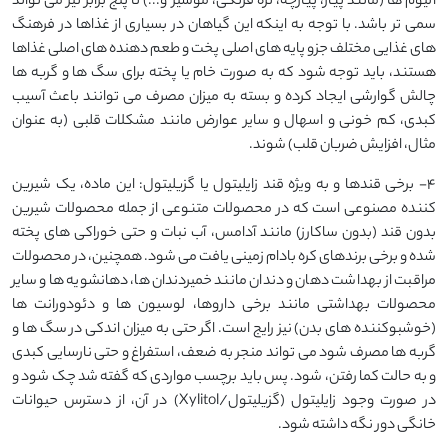
آلیوم ها (مانند پیاز، پیازچه، تره فرنگی، موسیر و...) تا پنج برابر نیز می تواند
سمی تر باشد. با توجه به اینکه این گیاهان در بسیاری از غذاها در فرهنگ
های غذایی مختلف جزو پایه های اصلی پخت و طعم دهنده های اصلی غذاها
هستند، باید توجه شود که به صورت خام یا پخته برای سگ ها و گربه ها
چالش گوارشی ایجاد کرده و بسته به میزان مصرف می توانند باعث آسیب
کبدی، کم خونی و اسهال و سایر عوارض مانند مشکلات قلبی (به عنوان
مثال، افزایش ضربان قلب) شوند.
4- برخی قندها و به ویژه قند زایلیتول یا گزیلیتول: این ماده، یک شیرین
کننده مصنوعی است که در محصولات متنوعی از جمله محصولات شیرین
بدون قند (بدون ساکارز) مانند آدامس، آب نبات و حتی خوراکی های پخته
شده و برخی برندهای کره بادام زمینی یافت می شود. همچنین، در محصولات
مراقبت از بهداشت دهان و دندان مانند خمیردندان ها، دهانشویه ها و سایر
محصولات بهداشتی مانند برخی داروها، لوسیون ها و دئودورانت ها
(خوشبوکننده های بدن) نیز رایج است. اگر حتی به میزان اندکی در سگ ها و
گربه ها مصرف شود می تواند منجر به ضعف، استفراغ و حتی نارسایی کبدی
و به حالت کما رفتن، شود. پس باید برچسب مواردی که گفته شد چک شود و
در صورت وجود زایلیتول (گزیلیتول/Xylitol) در آن، از دسترس حیوانات
خانگی دور نگه داشته شود.