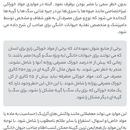
بدون خطر سمی یا مضر بودن برطرف نمود. البته در مواردی مواد خوراکی
غیراختصاصی مانند میوه ها یا سبزی ها نیز در جیره غذایی سگ ها یا گربه ها
گنجانده می شود که نوع و میزان مصرف آن به طور شفاف و مشخص توسط
دامپزشک و متخصص تغذیه حیوانات خانگی برای صاحب آن شرح داده می
شود.
برخی از منابع عنوان نموده اند که برخی از مواد خوراکی رایج برای انسان
که می توانند برای حیوانات خانگی (به ویژه سگ و گربه) مضر باشند، تا
زمانی که بیش از 10 درصد خوراک مصرفی روزانه آنها را شامل نشوند،
منجر به خطر نمی شوند. به عنوان مثال، اگر گربه ای در روز 250 کالری
مصرف می کند، مواد خوراکی متفرقه نباید بیش از 25 کالری از کل
خوراک مصرفی روزانه را شامل شوند. با این حال، این خطر وجود دارد که
یک ماده خوراکی که برای یک سگ یا گربه مشکل زا نشود، برای سگ یا
گربه ای دیگر مشکل زا شود.
این موارد می تواند معضلاتی مانند واکنش های آلرژیک (حساسیت به ماده یا
مواد خاص) و اسهال، استفراغ یا سایر علائم نامطلوب را شامل شود. با توجه
به این موارد باز هم ایمن ترین گزینه ممکن کسب اطلاع صاحب حیوان خانگی