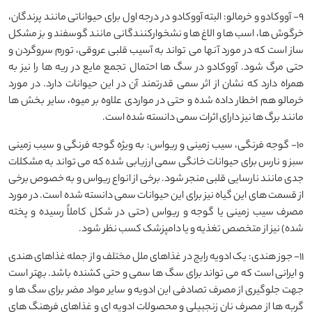
9- آووکادو و خرمالو: البته آووکادو در درجه اول برای حیواناتی مانند پرندگان،
خرگوش ها، اسب ها و الاغ ها و نشخوارکنندگانی مانند گوسفند و بز مشکل
ساز است که در مورد آنها می تواند به آسیب قلبی عروقی، تورم سروگردن و
حتی مرگ شود. آووکادو در سگ ها احتمال تجمع مایع در ریه ها را نیز به
همراه دارد که نشان از اثر سمی قدرتمند آن در این حیوانات دارد. در مورد
خرمالو هم اخطار داده شده و حتی در مواردی علاوه بر میوه، سایر بخش ها
مانند برگ ها نیز دارای اثرات سمی دانسته شده است.
10- گوجه فرنگی، سیب زمینی و ریواس: به ویژه گوجه فرنگی و سیب زمینی
سبز و نارس برای حیوانات خانگی سمی ارزیابی شده که می تواند به مشکلات
جدی مانند نارسایی قلبی منجر شود. برخی از انواع ریواس و به خصوص برخی
از قسمت های این گیاه نیز برای این حیوانات سمی دانسته شده است. در مورد
مصرف سیب زمینی یا گوجه و ریواس (حتی در شکل کاملاً رسیده و پخته
شده) نیز از متخصص تغذیه و یا دامپزشک کسب نظر شود.
11- جوز هندی: یک ادویه رایج در غذاهای ملل مختلف و از جمله غذاهای هندی
و ایرانی است که می تواند برای سگ ها سمی و حتی کشنده باشد. بهتر است
جهت جلوگیری از مصرف تصادفی این ادویه و سایر مواد مضر برای سگ ها و
گربه ها از مصرف نان زنجبیلی و محصولات ادویه ای و غذاهای فرهنگ های