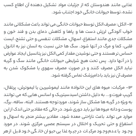
غذایی مانند هندوستان که از جزئیات مواد تشکیل دهنده آن اطلاع کسب
نشده، توسط حیوانات خانگی خود اجتناب شود.
12- الکل: مصرف الکل توسط حیوانات خانگی می تواند باعث مشکلاتی مانند
خواب آلودگی لرزش دست ها و پاها و کاهش دمای بدن و قند خون و
مشکلات جدی مانند استفراغ، اسهال، مشکلات تنفسی و حتی تشنج، ایست
قلبی، کما و مرگ در آنها شود. سگ ها حتی نسبت به انسان نیز به اتانول
حساس تر هستند و حتی نوشیدن مقدار کمی الکل نیز پتانسیل ایجاد عوارض
را در آنها دارد. پس تحت هیچ شرایطی حیوانات خانگی مانند سگ و گربه
نباید الکل مصرف کنند و در صورت مصرف سهوی یا مشکوک شدن به
مصرف آن نیز باید با دامپزشک تماس گرفته شود.
13- مرکبات: میوه های این خانواده مانند لیموشیرین یا لیموترش، پرتقال،
گریپ فروت و... به دلیل داشتن اسیدسیتریک و اسانس هایی که می توانند
به ویژه در گربه ها مشکل ساز شوند، موردتوجه هستند. البته، ساقه، برگ،
پوست و دانه میوه ها نیز باید دوری شود. در حالی که مقادیر حتی اندک از این
موارد می تواند باعث ناراحتی معده شود، مقادیر بیشتر منجر به اسهال و
استفراغ و حتی تحریک و اختلال در سیستم عصبی مرکزی شوند. در مورد
وجود یا عدم وجود مرکبات در جیره غذایی حیوان خانگی خود قبل از هر