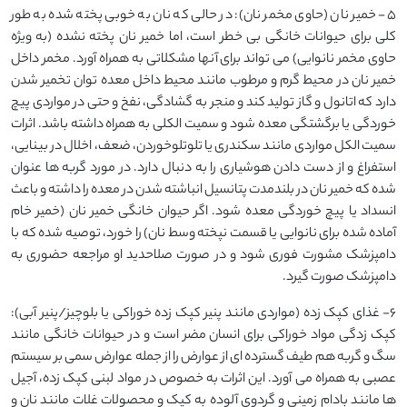
5- خمیر نان (حاوی مخمر نان): در حالی که نان به خوبی پخته شده به طور
کلی برای حیوانات خانگی بی خطر است، اما خمیر نان پخته نشده (به ویژه
حاوی مخمر نانوایی) می تواند برای آنها مشکلاتی به همراه آورد. مخمر داخل
خمیر نان در محیط گرم و مرطوب مانند محیط داخل معده توان تخمیر شدن
دارد که اتانول و گاز تولید کند و منجر به گشادگی، نفخ و حتی در مواردی پیچ
خوردگی یا برگشتگی معده شود و سمیت الکلی به همراه داشته باشد. اثرات
سمیت الکل مواردی مانند سکندری یا تلوتلوخوردن، ضعف، اخلال در بینایی،
استفراغ و از دست دادن هوشیاری را به دنبال دارد. در مورد گربه ها عنوان
شده که خمیر نان در بلندمدت پتانسیل انباشته شدن در معده را داشته و باعث
انسداد یا پیچ خوردگی معده شود. اگر حیوان خانگی خمیر نان (خمیر خام
آماده شده برای نانوایی یا قسمت نپخته وسط نان) را خورد، توصیه شده که با
دامپزشک مشورت فوری شود و در صورت صلاحدید او مراجعه حضوری به
دامپزشک صورت گیرد.
6- غذای کپک زده (مواردی مانند پنیر کپک زده خوراکی یا بلوچیز/پنیر آبی):
کپک زدگی مواد خوراکی برای انسان مضر است و در حیوانات خانگی مانند
سگ و گربه هم طیف گسترده ای از عوارض را از جمله عوارض سمی بر سیستم
عصبی به همراه می آورد. این اثرات به خصوص در مواد لبنی کپک زده، آجیل
ها مانند بادام زمینی و گردوی آلوده به کپک و محصولات غلات مانند نان و