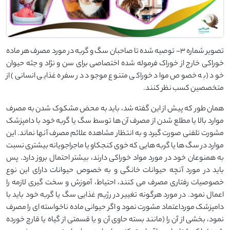
تصویر شماره 3- توصیه شده تا صاحبان سگ و گربه در مورد مصرف هر ماده
خوراکی خارج از خوراک فرموله شده اختصاصی برای سن و نژاد و جثه حیوان
خود (به خصوص مواد خوراکی متنوع موجود در سفره غذایی انسانی) از
متخصصین کسب نظر کنند.
همان طور که پیش از این گفته شد، باید به محض مشکوک شدن به مصرف
موارد بالا یا مطلع شدن از مصرف آن ها توسط سگ یا گربه خود با دامپزشک
مشورت تلفنی صورت گیرد و به انتظار مشاهده علائم مصرف آنها نماند. این
موارد در سگ ها یا گربه هایی که خوی کنجکاو یا ماجراجویانه بیشتری نسبت
به همنوعان خود در مورد مواد خوراکی دارند، بیشتر احتمال بروز دارد. پس
باید در مورد آنچه حیوانات خانگی و به خصوص حیوانات دارای این نوع
خصوصیات رفتاری مصرف می کنند، احتیاط، آموزش و سخت گیری لازمه را
اعمال نمود. در مورد هرگونه تغییر در رژیم غذایی سگ یا گربه خود باید با
دامپزشک مورداعتماد مشورت نمود و اگر حیوانی ماده ناخواسته ای را مصرف
نمود، بخشی از آن را (مانند بسته حاوی آن و یا قسمتی از گیاه یا قارچ خورده