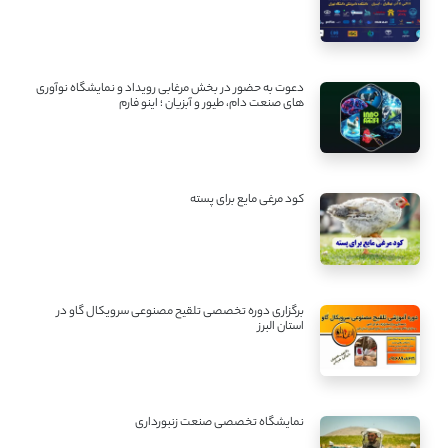
دعوت به حضور در بخش مرغابی رویداد و نمایشگاه نوآوری
های صنعت دام، طیور و آبزیان ؛ اینو فارم
کود مرغی مایع برای پسته
برگزاری دوره تخصصی تلقیح مصنوعی سرویکال گاو در
استان البرز
نمایشگاه تخصصی صنعت زنبورداری