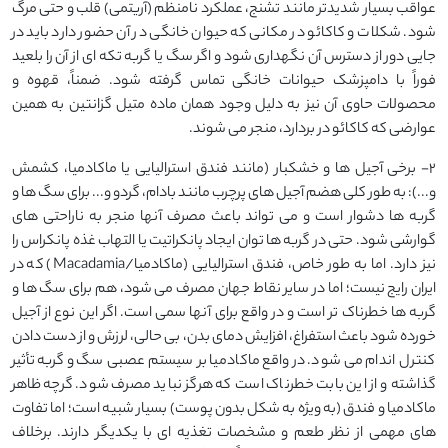
عواقب بسیار شدیدتر مانند تشنج، عملکرد نامنظم (آریتمی) قلب و حتی مرگ
شود. شکلات و کاکائو در مکانی که حیوان خانگی در آن حضور دارد باید در
جایی دور از دسترس آن نگهداری شود و اگر سگ یا گربه تکه ای از آن را بلعید
فوراً با دامپزشک حیوانات خانگی تماس گرفته شود. ضمناً، قهوه و
محصولات حاوی آن نیز به دلیل وجود همان ماده متیل گزانتین به همین
عوارضی که کاکائو در بردارد، منجر می شوند.
2- برخی آجیل ها و خشکبار (مانند فندق استرالیایی یا ماکادمیا، کشمش
و...): به طور کلی هضم آجیل های پرچرب مانند بادام، گردو و... برای سگ ها و
گربه ها دشوار است و می تواند باعث مصرف آنها منجر به ناراحتی های
گوارشی شود. حتی در گربه ها توان ایجاد پانکراتیت یا التهاب غذه پانکراس را
نیز دارد. اما به طور خاص، فندق استرالیایی (ماکادمیا/Macadamia) که در
ایران رایج نیست؛ اما در سایر نقاط جهان مصرف می شود، هم برای سگ ها و
گربه ها خطرناک تر است و در واقع برای آنها سمی است. اگر این نوع از آجیل
خورده شود باعث استفراغ، افزایش دمای بدن، بی حالی، لرزش و از دست دادن
کنترل اندام می شود. در واقع ماکادمیا بر سیستم عصبی سگ و گربه تأثیر
گذاشته و از این بابت خطرناک است که هرگز نباید مصرف شود. گرچه ظاهر
ماکادمیا و فندق (به ویژه به شکل بدون پوست) بسیار شبیه است؛ اما تفاوت
های مهمی از نظر طعم و مشخصات تغذیه ای با یکدیگر دارند. برخلاف