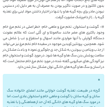
گربه های بالغ اجتناب نمود؛ اما باز هم می توان در مورد مصرف مواد لبنی
بدون لاکتوز و در صورت ناگزیر بودن به مصرف آن به هر دلیل (در دسترس
نبودن مادر برای بچه گربه ها و یا تنها در اختیار داشتن مواد لبنی برای تغذیه
گربه یا...) از دامپزشک مشورت گرفت.
16- گوشت و استخوان، تخم مرغ و ماهی خام: خطر اصلی در تخم مرغ خام
وجود باکتری های مضر مانند سالمونلا و ای کُلی است که علائم عفونت
دستگاه گوارش با آنها مواردی مانند اسهال و استفراغ و تب را شامل می
شود. همچنین، پروتئین آویدین موجود در سفیده خام تخم مرغ نیز می تواند
از جذب ویتامین بیوتین به شکل جدی جلوگیری نموده و باعث مشکل در
سلامت پوشش بدن سگ ها و گربه ها شود. در مورد گوشت و استخوان خام
نیز آلودگی های میکروبی گفته شده در مورد تخم مرغ خام محتمل است که
در انسان و سگ ها و گربه های خانگی توان مشکل ساز شدن دارد.
"
گرچه در طبیعت، تغذیه گوشت خوارانی مانند اعضای خانواده سگ
سانان و گربه سانان با گوشت و ماهی خام و استخوان عادی است، اما
در مورد سگ ها و گربه های خانگی که آن حد از هماهنگی را با تغذیه