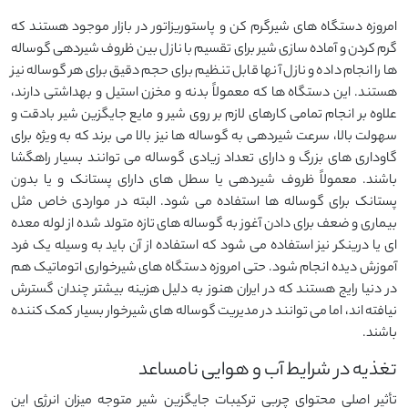
امروزه دستگاه های شیرگرم کن و پاستوریزاتور در بازار موجود هستند که
گرم کردن و آماده سازی شیر برای تقسیم با نازل بین ظروف شیردهی گوساله
ها را انجام داده و نازل آنها قابل تنظیم برای حجم دقیق برای هر گوساله نیز
هستند. این دستگاه ها که معمولاً بدنه و مخزن استیل و بهداشتی دارند،
علاوه بر انجام تمامی کارهای لازم بر روی شیر و مایع جایگزین شیر بادقت و
سهولت بالا، سرعت شیردهی به گوساله ها نیز بالا می برند که به ویژه برای
گاوداری های بزرگ و دارای تعداد زیادی گوساله می توانند بسیار راهگشا
باشند. معمولاً ظروف شیردهی یا سطل های دارای پستانک و یا بدون
پستانک برای گوساله ها استفاده می شود. البته در مواردی خاص مثل
بیماری و ضعف برای دادن آغوز به گوساله های تازه متولد شده از لوله معده
ای یا درینکر نیز استفاده می شود که استفاده از آن باید به وسیله یک فرد
آموزش دیده انجام شود. حتی امروزه دستگاه های شیرخواری اتوماتیک هم
در دنیا رایج هستند که در ایران هنوز به دلیل هزینه بیشتر چندان گسترش
نیافته اند، اما می توانند در مدیریت گوساله های شیرخوار بسیار کمک کننده
باشند.
تغذیه در شرایط آب و هوایی نامساعد
تأثیر اصلی محتوای چربی ترکیبات جایگزین شیر متوجه میزان انرژی این