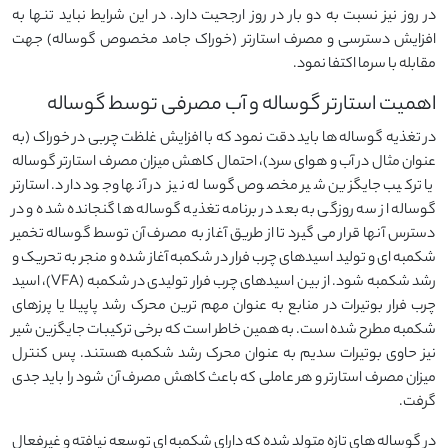
در روز نیز نسبت به دو بار در روز ارجحیت دارد. در این شرایط نباید تنها به
افزایش دسترسی و مصرف استارتر (خوراک جامد مخصوص گوساله) جهت
مقابله با سرما اکتفا نمود.
اهمیت استارتر گوساله و آب مصرفی توسط گوساله
در تغذیه گوساله ها باید دقت نمود که با افزایش غلظت چربی در خوراک (به
عنوان مثال در آب و هوای سرد)، احتمال کاهش میزان مصرف استارتر گوساله
یا ترکیب جایگزین شیر مخصوص گوساله نیز در آنها وجود دارد. استارتر
گوساله از سه روزگی به بعد در برنامه تغذیه گوساله ها گنجانده شده و در
دسترس آنها قرار می گیرد تا از طریق آغاز به مصرف آن توسط گوساله تخمیر
شکمبه ای و تولید اسیدهای چرب فرار در شکمبه آغاز شده و منجر به تحریک و
رشد شکمبه شود. از بین اسیدهای چرب فرار تولیدی در شکمبه (VFA)، اسید
چرب فرار بوتیرات در منابع به عنوان مهم ترین محرک رشد پاپیلا یا پرزهای
شکمبه مطرح شده است. به همین خاطر است که برخی ترکیبات جایگزین شیر
نیز حاوی بوتیرات سدیم به عنوان محرک رشد شکمبه هستند. پس کنترل
میزان مصرف استارتر و هر عاملی که باعث کاهش مصرف آن شود را باید جدی
گرفت.
در گوساله های تازه متولد شده که دارای شکمبه ای توسعه نیافته و غیرفعال