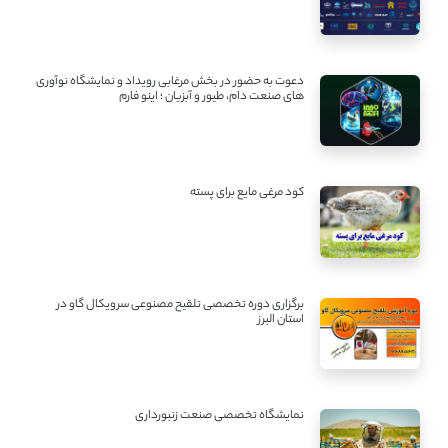
دعوت به حضور در بخش مرغابی رویداد و نمایشگاه نوآوری
های صنعت دام، طیور و آبزیان ؛ اینو فارم
کود مرغی مایع برای پسته
برگزاری دوره تخصصی تلقیح مصنوعی سرویکال گاو در
استان البرز
نمایشگاه تخصصی صنعت زنبورداری