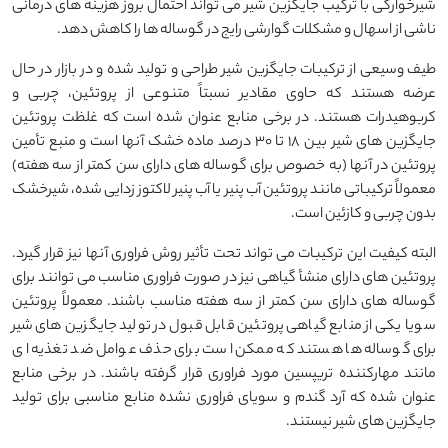
شیرخوارگی با ترکیب جایگزین شیر می تواند احتمال بروز هزینه های درمانی
ناشی از اسهال و مشکلات گوارشی رایج در گوساله ها را کاهش دهد.
طیف وسیعی از ترکیبات جایگزین شیر طراحی و تولید شده و در بازار در حال
عرضه هستند که حاوی مقادیر نسبتاً متنوعی از پروتئین، چربی و
کربوهیدرات هستند. در برخی منابع عنوان شده است که غلظت پروتئین
جایگزین های شیر بین ۱۸ تا ۳۰ درصد ماده خشک آنها است و منبع تأمین
پروتئین در آنها (به خصوص برای گوساله های دارای سن کمتر از سه هفته)
معمولاً ترکیباتی مانند پروتئین آب پنیر یا آب پنیر لاکتوز زدایی شده، شیرخشک
بدون چربی و کازئین است.
البته کیفیت این ترکیبات می تواند تحت تأثیر روش فراوری آنها نیز قرار گیرد.
پروتئین های دارای منشأ گیاهی نیز در صورت فراوری مناسب می توانند برای
گوساله های دارای سن کمتر از سه هفته مناسب باشند. معمولاً پروتئین
سویا یکی از منابع گیاهی پروتئین قابل قبول در تولید جایگزین های شیر
برای گوساله ها هستند که ممکن است برای حذف عوامل ضد تغذیه ای
مانند مهارکننده تریپسین مورد فراوری قرار گرفته باشند. در برخی منابع
عنوان شده که آرد گندم و سویای فراوری نشده منابع مناسبی برای تولید
جایگزین های شیر نیستند.