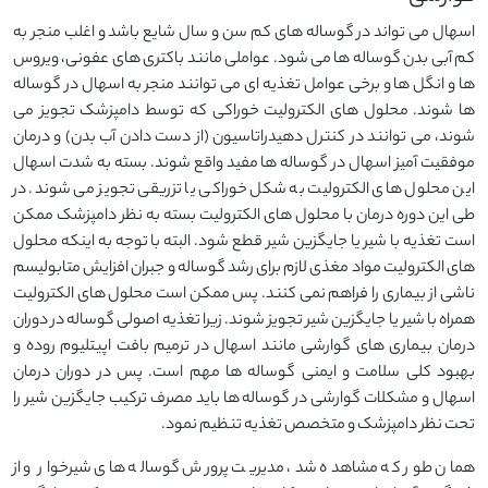
اسهال می تواند در گوساله های کم سن و سال شایع باشد و اغلب منجر به
کم آبی بدن گوساله ها می شود. عواملی مانند باکتری های عفونی، ویروس
ها و انگل ها و برخی عوامل تغذیه ای می توانند منجر به اسهال در گوساله
ها شوند. محلول های الکترولیت خوراکی که توسط دامپزشک تجویز می
شوند، می توانند در کنترل دهیدراتاسیون (از دست دادن آب بدن) و درمان
موفقیت آمیز اسهال در گوساله ها مفید واقع شوند. بسته به شدت اسهال
این محلول های الکترولیت به شکل خوراکی یا تزریقی تجویز می شوند. در
طی این دوره درمان با محلول های الکترولیت بسته به نظر دامپزشک ممکن
است تغذیه با شیر یا جایگزین شیر قطع شود. البته با توجه به اینکه محلول
های الکترولیت مواد مغذی لازم برای رشد گوساله و جبران افزایش متابولیسم
ناشی از بیماری را فراهم نمی کنند. پس ممکن است محلول های الکترولیت
همراه با شیر یا جایگزین شیر تجویز شوند. زیرا تغذیه اصولی گوساله در دوران
درمان بیماری های گوارشی مانند اسهال در ترمیم بافت اپیتلیوم روده و
بهبود کلی سلامت و ایمنی گوساله ها مهم است. پس در دوران درمان
اسهال و مشکلات گوارشی در گوساله ها باید مصرف ترکیب جایگزین شیر را
تحت نظر دامپزشک و متخصص تغذیه تنظیم نمود.
همان طور که مشاهده شد، مدیریت پرورش گوساله های شیرخوار و از