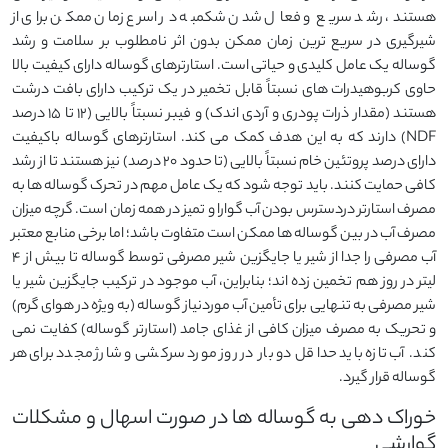
هستند، رشد سریع و فعال شدن شکمبه در اسرع زمان ممکن برای از
شیرگیری در سریع ترین زمان ممکن بدون اثر نامطلوب بر سلامت و رشد
گوساله یک عامل کلیدی و حیاتی است. استارترهای گوساله دارای کیفیت بالا
حاوی کربوهیدرات های نسبتاً قابل تخمیر در یک ترکیب دارای بافت درشت
هستند (مقدار ذرات پودری و آردی اندک) و فیبر نسبتاً بالایی (12 تا 15 درصد
NDF) دارند که به این هدف کمک می کند. استارترهای گوساله باکیفیت
دارای درصد پروتئین خام نسبتاً بالایی (تا حدود ۲۰ درصد) نیز هستند تا از رشد
کافی حمایت کنند. باید توجه شود که یک عامل مهم در تحرک گوساله ها به
مصرف استارتر دردسترس بودن آب گوارا و تمیز در همه زمان است. گرچه میزان
مصرف آب در بین گوساله ها ممکن است متفاوت باشد؛ اما برخی منابع معتبر
آب مصرفی را جدا از شیر یا جایگزین شیر مصرفی توسط گوساله تا بیش از 4
لیتر در روز هم تخمین زده اند؛ بنابراین، آب موجود در ترکیب جایگزین شیر یا
شیر مصرفی به تنهایی برای تأمین آب موردنیاز گوساله (به ویژه در هوای گرم)
و تحریک به مصرف میزان کافی از غذای جامد (استارتر گوساله) کفایت نمی
کند. آب تازه باید حداقل دو بار در روز مورد سرکشی و شارژ مجدد برای هر
گوساله قرار گیرد.
خوراک دهی به گوساله ها در صورت اسهال و مشکلات
گوارشی