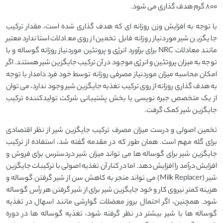
۸۰۰ گرم هدف گذاری می شود.
با توجه به افزایش وزن روزانه ای که هدف گذاری شده است، مقدار ترکیب
جایگزین شیر موردنیاز روزانه قابل تخمین از روی معادلات استاندارد معتبر
مانند معادلات NRC برای برآورد انرژی و پروتئین موردنیاز روزانه گوساله و با
توجه به میزان پروتئین و انرژی موجود در آن ترکیب جایگزین شیر هستند. اگر
امکان محاسبه میزان موردنیاز مصرفی روزانه توسط خود فرد دامدار با توجه
به هدف گذاری روزانه از روی ترکیب تغذیه جایگزین شیر وجود ندارد، می توان
از یک متخصص جیره نویسی یا بخش پشتیبانی شرکت تولیدکننده ترکیب
جایگزین شیر کمک گرفت.
تخمین اصولی و درست میزان مصرف ترکیب جایگزین شیر از نظر اقتصادی
برای گله مهم است. همان طور که در مقدمه گفته شد، استفاده از ترکیب
جایگزین شیر برای گوساله ها می تواند میزان شیر دردسترس برای فروش و
افزایش درآمد را افزایش دهد. اما در کنار آن تغذیه اصولی با ترکیبات جایگزین
شیر (Milk Replacer) می تواند منجر به کاهش سن از شیر گرفتن گوساله و
هزینه کمتر نیروی کار و خود جایگزین شیر برای از شیر گرفتن هر رأس گوساله
شود. همچنین، اگر احتمال بروز معضلات گوارشی مانند اسهال در تغذیه
گوساله ها با شیر بیشتر در نظر گرفته شود، تغذیه گوساله ها در دوره