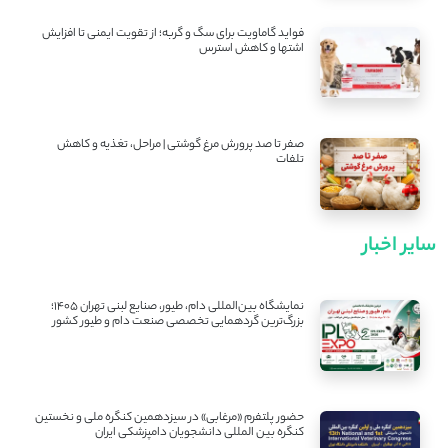
فواید گاماویت برای سگ و گربه؛ از تقویت ایمنی تا افزایش
اشتها و کاهش استرس
صفر تا صد پرورش مرغ گوشتی | مراحل، تغذیه و کاهش
تلفات
سایر اخبار
نمایشگاه بین‌المللی دام، طیور، صنایع لبنی تهران ۱۴۰۵؛
بزرگ‌ترین گردهمایی تخصصی صنعت دام و طیور کشور
حضور پلتفرم «مرغابی» در سیزدهمین کنگره ملی و نخستین
کنگره بین ‌المللی دانشجویان دامپزشکی ایران