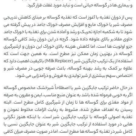
و بیماری ها در گوساله حیاتی است و نباید مورد غفلت قرار گیرد.
پس از دوران تغذیه با آغوز است که تغذیه گوساله بر مبنای کاهش تدریجی
مصرف شیر یا خوراک مایع و افزایش مصرف خوراک جامد در پیش گرفته می
شود تا به شکمبه اجازه تحریک و رشد و آماده شدن برای تغذیه با خوراک جامد
حاوی مقادیر بالای علوفه داده شود. گرچه در این دوران رشد کافی گوساله
جزو اولویت ها است، اما کاهش هزینه بالای خوراک این دوران و ازشیرگیری
گوساله در بهترین زمان ممکن نیز مطرح است. به همین جهت است که
استفاده از یک ترکیب جایگزین شیر (Milk Replacer) باکیفیت اهمیت دارد که
علاوه بر کمک به رشد بهینه گوساله، باعث صرفه جویی در مصرف شیر و
اختصاص سهم بیشتری از شیر تولیدی به فروش و درآمدزایی می شود.
در حال حاضر ترکیب جایگزین شیر یا اصطلاحاً شیرخشک مخصوص گوساله
اگر به خوبی فرموله شده باشد به عنوان منبع مناسب، ایمن و مقرون به صرفه
از مواد مغذی برای گوساله ها تا زمان از شیرگیری کامل مطرح است. البته
رسیدن به اهداف مطرح شده، مشروط به رعایت الزامات مخلوط نمودن و
تغذیه اصولی گوساله با ترکیب جایگزین شیر است. با اینکه هنوز نگرانی
هایی در مورد استفاده از ترکیب جایگزین شیر به عنوان جایگزین نسبی یا
کامل شیر در تغذیه گوساله ها مطرح است، اما در صورت مصرف میزان کافی