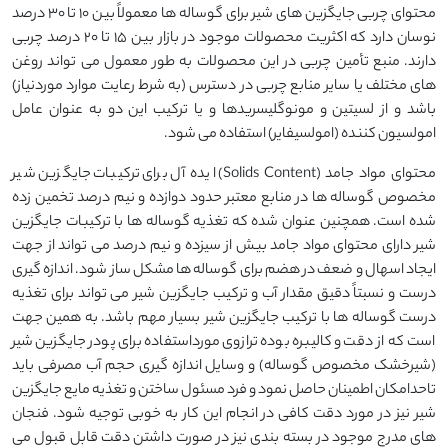
محتوای چربی جایگزین های شیر برای گوساله ها معمولاً بین ۱۰ تا ۳۰ درصد
نوسان دارد که اکثریت محصولات موجود در بازار بین 15 تا 20 درصد چربی
دارند. منبع تأمین چربی در این محصولات به طور معمول می تواند روغن
های مختلف یا سایر منابع چربی در دسترس (به شرط رعایت موارد موردنیاز)
باشد و از لسیتین و مونوگلیسریدها و یا ترکیب این دو به عنوان عامل
امولسیون کننده (امولسیفایر) استفاده می شود.
محتوای مواد جامد (Solids Content) ایده آل برای ترکیبات جایگزین شیر
مخصوص گوساله ها در منابع معتبر حدود دوازده و نیم درصد تخمین زده
شده است. همچنین عنوان شده که تغذیه گوساله ها با ترکیبات جایگزین
شیر دارای محتوای مواد جامد بیش از سیزده و نیم درصد می تواند از جهت
ایجاد اسهال و ضعف در هضم برای گوساله ها مشکل ساز شود. اندازه گیری
درست و نسبتاً دقیق مقدار آب و ترکیب جایگزین شیر می تواند برای تغذیه
درست گوساله ها با ترکیب جایگزین شیر بسیار مهم باشد. به همین جهت
است که از دقت و کالیبره بوده ترازوی مورداستفاده برای پودر جایگزین شیر
(شیرخشک مخصوص گوساله) و وسایل اندازه گیری حجم آب مصرفی باید
تاحدامکان اطمینان حاصل نمود و فرد مسئول ساختن و تغذیه مایع جایگزین
شیر نیز در مورد دقت کافی در انجام این کار به خوبی توجیه شود. فنجان
های مدرج موجود در بسته بندی نیز در صورت داشتن دقت قابل قبول می