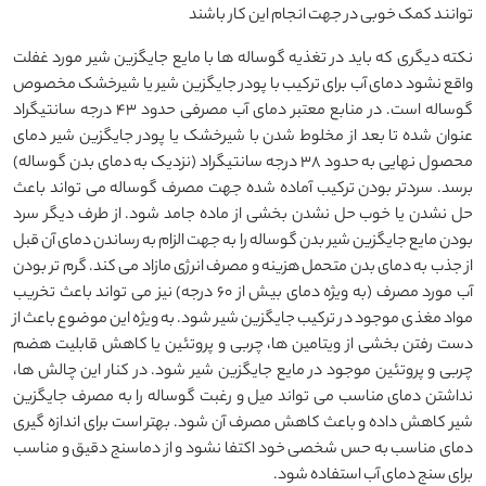
توانند کمک خوبی در جهت انجام این کار باشند
نکته دیگری که باید در تغذیه گوساله ها با مایع جایگزین شیر مورد غفلت
واقع نشود دمای آب برای ترکیب با پودر جایگزین شیر یا شیرخشک مخصوص
گوساله است. در منابع معتبر دمای آب مصرفی حدود ۴۳ درجه سانتیگراد
عنوان شده تا بعد از مخلوط شدن با شیرخشک یا پودر جایگزین شیر دمای
محصول نهایی به حدود ۳۸ درجه سانتیگراد (نزدیک به دمای بدن گوساله)
برسد. سردتر بودن ترکیب آماده شده جهت مصرف گوساله می تواند باعث
حل نشدن یا خوب حل نشدن بخشی از ماده جامد شود. از طرف دیگر سرد
بودن مایع جایگزین شیر بدن گوساله را به جهت الزام به رساندن دمای آن قبل
از جذب به دمای بدن متحمل هزینه و مصرف انرژی مازاد می کند. گرم تر بودن
آب مورد مصرف (به ویژه دمای بیش از ۶۰ درجه) نیز می تواند باعث تخریب
مواد مغذی موجود در ترکیب جایگزین شیر شود. به ویژه این موضوع باعث از
دست رفتن بخشی از ویتامین ها، چربی و پروتئین یا کاهش قابلیت هضم
چربی و پروتئین موجود در مایع جایگزین شیر شود. در کنار این چالش ها،
نداشتن دمای مناسب می تواند میل و رغبت گوساله را به مصرف جایگزین
شیر کاهش داده و باعث کاهش مصرف آن شود. بهتر است برای اندازه گیری
دمای مناسب به حس شخصی خود اکتفا نشود و از دماسنج دقیق و مناسب
برای سنج دمای آب استفاده شود.