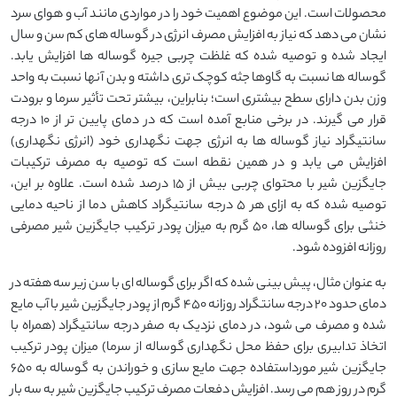
محصولات است. این موضوع اهمیت خود را در مواردی مانند آب و هوای سرد
نشان می دهد که نیاز به افزایش مصرف انرژی در گوساله های کم سن و سال
ایجاد شده و توصیه شده که غلظت چربی جیره گوساله ها افزایش یابد.
گوساله ها نسبت به گاوها جثه کوچک تری داشته و بدن آنها نسبت به واحد
وزن بدن دارای سطح بیشتری است؛ بنابراین، بیشتر تحت تأثیر سرما و برودت
قرار می گیرند. در برخی منابع آمده است که در دمای پایین تر از 10 درجه
سانتیگراد نیاز گوساله ها به انرژی جهت نگهداری خود (انرژی نگهداری)
افزایش می یابد و در همین نقطه است که توصیه به مصرف ترکیبات
جایگزین شیر با محتوای چربی بیش از ۱۵ درصد شده است. علاوه بر این،
توصیه شده که به ازای هر ۵ درجه سانتیگراد کاهش دما از ناحیه دمایی
خنثی برای گوساله ها، ۵۰ گرم به میزان پودر ترکیب جایگزین شیر مصرفی
روزانه افزوده شود.
به عنوان مثال، پیش بینی شده که اگر برای گوساله ای با سن زیر سه هفته در
دمای حدود ۲۰ درجه سانتگراد روزانه ۴۵۰ گرم از پودر جایگزین شیر با آب مایع
شده و مصرف می شود، در دمای نزدیک به صفر درجه سانتیگراد (همراه با
اتخاذ تدابیری برای حفظ محل نگهداری گوساله از سرما) میزان پودر ترکیب
جایگزین شیر مورداستفاده جهت مایع سازی و خوراندن به گوساله به ۶۵۰
گرم در روز هم می رسد. افزایش دفعات مصرف ترکیب جایگزین شیر به سه بار