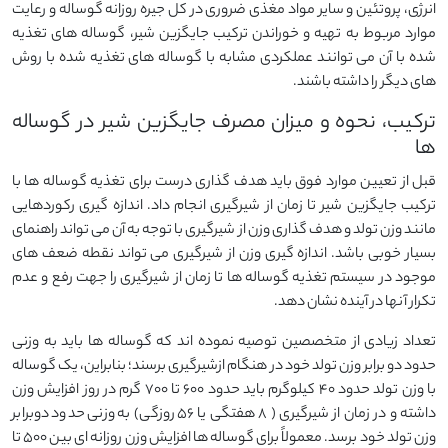
انرژی، پروتئین و سایر مواد مغذی ضروری در کل جیره روزانه گوساله و رعایت
موارد مربوط به تهیه و خوراندن ترکیب جایگزین شیر، گوساله های تغذیه
شده با آن می توانند عملکردی مشابه با گوساله های تغذیه شده با روش
های دیگر را داشته باشند.
ترکیب، نحوه و میزان مصرف جایگزین شیر در گوساله
ها
قبل از تعیین موارد فوق باید هدف گذاری درست برای تغذیه گوساله ها با
ترکیب جایگزین شیر تا زمان از شیرگیری انجام داد. اندازه گیری رکوردهایی
مانند وزن تولد و هدف گذاری وزن از شیرگیری با توجه به آن می تواند راهنمای
بسیار خوبی باشد. اندازه گیری وزن از شیرگیری می تواند نقطه ضعف های
موجود در سیستم تغذیه گوساله ها تا زمان از شیرگیری را جهت رفع و عدم
تکرار آنها در آینده نشان دهد.
تعداد زیادی از متخصصین توصیه نموده اند که گوساله ها باید به وزنی
حدود دو برابر وزن تولد خود در هنگام ازشیرگیری برسند؛ بنابراین، یک گوساله
با وزن تولد حدود ۴۰ کیلوگرم باید حدود ۶۰۰ تا ۷۰۰ گرم در روز افزایش وزن
داشته و در زمان از شیرگیری ( ۸ هفتگی یا ۵۶ روزگی) به وزنی حدود دوبرابر
وزن تولد خود برسد. معمولاً برای گوساله ها افزایش وزن روزانه ای بین ۵۰۰ تا