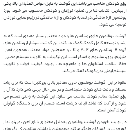
برای کودکان مناسب می‌باشد. این گوشت به دلیل خواص تغذیه‌ای بالا، یکی
از بهترین انتخاب ‌ها برای تغذیه نوزادان و کودکان محسوب می ‌شود. پوره
بوقلمون از 6 ماهگی در تغذیه کودکان و از 8 ماهگی در رژیم غذایی نوزادان
توصیه می‌ شود.
گوشت بوقلمون حاوی ویتامین ‌ها و مواد معدنی بسیار مفیدی است که به
رشد و توسعه کامل کودک کمک می‌کند. این گوشت سرشار از ویتامین ‌های
گروه B، ویتامین ‌های A، E و K ، و همچنین مواد معدنی همچون آهن،
منیزیم، روی، سلنیوم و فسفر است. این ترکیبات به تقویت سیستم عصبی،
حفظ سلامت استخوان ‌ها و ماهیچه ‌ها، بهبود کیفیت خواب و تقویت
سیستم ایمنی بدن کودک کمک می‌ کند.
علاوه بر این، گوشت بوقلمون حاوی مقادیر بالای پروتئین است که برای رشد
عضلات و بافت ‌های کودک مفید است و در عین حال چربی کمی دارد که آن را
برای تغذیه سالم کودک مناسب می‌ سازد. این گوشت به راحتی هضم می‌
شود و از آنجا که فاقد الیاف درشت است، هضم آن برای دستگاه گوارش
کودک آسان است.
در نهایت، خوردن گوشت بوقلمون به دلیل محتوای بالای آهن، می‌تواند از
کم‌ خونی در کودکان جلوگیری کند و همچنین با داشتن ویتامین K ، رگ‌ های