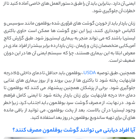
ایمنی آن دارد، بنابراین باید آن را طبق دستور العمل ‌های خاصی آماده کنید تا از
خطرات آن جلوگیری شود.
زنان باردار باید از خوردن گوشت های فرآوری ‌شده بوقلمون مانند سوسیس و
کالباس خودداری کنند، زیرا این نوع گوشت ‌ها ممکن است حاوی باکتری
لیستریا باشند که می ‌تواند منجر به بیماری لیستریوز شود. طبق گزارش کالج
آمریکایی متخصصان زنان و زایمان، زنان باردار ده برابر بیشتر از افراد عادی در
معرض ابتلا به این بیماری هستند، چرا که سیستم ایمنی آن ‌ها در این دوران
ضعیف‌ تر است.
همچنین، طبق توصیه
USDA
، بوقلمون باید حداقل تا دمای داخلی 165 درجه
فارنهایت پخته شود تا باکتری‌ ها از بین بروند و از بروز بیماری‌ های غذایی
جلوگیری شود. برخی از پزشکان همچنین پیشنهاد می ‌کنند که بوقلمون تا
دمای 180 درجه فارنهایت برای زنان باردار پخته شود تا ایمنی کامل فراهم
شود. در نهایت، از مصرف گوشت سرد بوقلمون باید اجتناب کرد، زیرا خطر
وجود لیستریا در آن بالاست. بعد از پخت بوقلمون، می‌ توانید از باقی‌ مانده‌
های آن برای تهیه ساندویچ بوقلمون در روز بعد استفاده کنید.
آیا افراد دیابتی می توانند گوشت بوقلمون مصرف کنند؟