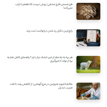
طرز شستن قارچ صدفی؛ روش درست که طعم را خراب
نمی‌کند!
رایج‌ترین دلایل رد شدن درخواست ثبت برند
هر بره به چه مقدار شیر خشک نیاز دارد؟ راهنمای کامل تغذیه
بره از تولد تا شیرگیری
علائم کمبود متیونین در مرغ گوشتی؛ از کاهش رشد تا افت
ضریب تبدیل