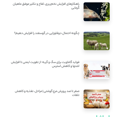
راهکارهای افزایش تخم‌ریزی، لقاح و تکثیر موفق ماهیان
گرمابی
چگونه احتمال دوقلوزایی در گوسفند را افزایش دهیم؟
فواید گاماویت برای سگ و گربه؛ از تقویت ایمنی تا افزایش
اشتها و کاهش استرس
صفر تا صد پرورش مرغ گوشتی | مراحل، تغذیه و کاهش
تلفات