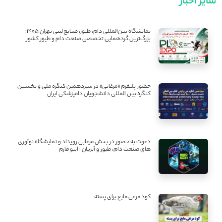
سایر اخبار
نمایشگاه بین‌المللی دام، طیور، صنایع لبنی تهران ۱۴۰۵؛
بزرگ‌ترین گردهمایی تخصصی صنعت دام و طیور کشور
حضور پلتفرم «مرغابی» در سیزدهمین کنگره ملی و نخستین
کنگره بین ‌المللی دانشجویان دامپزشکی ایران
دعوت به حضور در بخش مرغابی رویداد و نمایشگاه نوآوری
های صنعت دام، طیور و آبزیان ؛ اینو فارم
کود مرغی مایع برای پسته