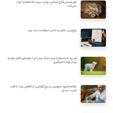
طرز شستن قارچ صدفی؛ روش درست که طعم را خراب
نمی‌کند!
رایج‌ترین دلایل رد شدن درخواست ثبت برند
هر بره به چه مقدار شیر خشک نیاز دارد؟ راهنمای کامل تغذیه
بره از تولد تا شیرگیری
علائم کمبود متیونین در مرغ گوشتی؛ از کاهش رشد تا افت
ضریب تبدیل