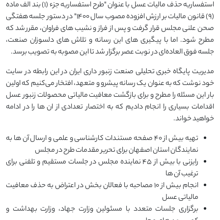
استفساریه حذف مالیات عسل با عنوان "طرح استفساریه جزء (۱) بند الف ماده
(۹) قانون مالیات بر ارزش افزوده مصوب سال ۱۴۰۰" در دستور جلسه هفتگی
صحن علنی مجلس قرار گرفت و پس از فراز و نشیب ‌های فراوان، مقرر شد که
مطرح شود. اما با پیگیری ‌های این رسانه و تلاش ‌های دلسوزان صنعت،
جلسه فوق ‌العاده‌ای در نوبت عصر برگزار شد تا این مصوبه به تصویب برسد.
مدیریت پايگاه خبری تحليلی صنعت زنبور داری ايران در این رابطه در سایت
خود نوشت که به عنوان یک رسانه پیشرو و متعهد، افتخار می‌کنیم که اولین
بار این مسئله را مطرح و برای بازگشت معافیت مالیاتی محصولات زنبور عسل
اقدامات بسیاری را انجام دادیم که به اختصار تعدادی از ان ها را در ادامه
خواهید خواند.
تهیه بیش از ۴۰ صفحه مستندات کارشناسی و علمی و ارسال آن‌ ها به
نمایندگان استان اصفهان برای تحریر مقدمات طرح در مجلس
رایزنی با بیش از ۴۵ نماینده مجلس در جلسات مستقیم و تلفنی برای
ترغیب آن‌ ها
انجام بیش از ۱۰ مصاحبه با فعالان بخش در اعتراض به حذف معافیت
مالیاتی عسل
برگزاری جلسات متعدد با مسئولین وزارت جهاد، وزارت بهداشت و