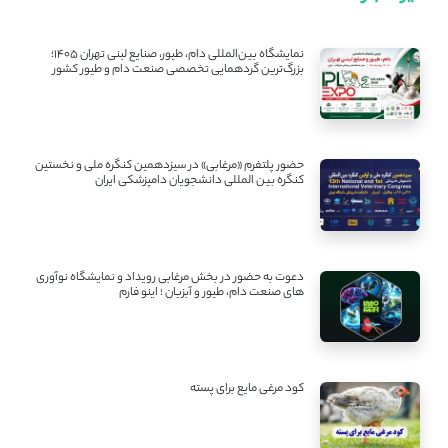
نمایشگاه بین‌المللی دام، طیور، صنایع لبنی تهران ۱۴۰۵؛
بزرگ‌ترین گردهمایی تخصصی صنعت دام و طیور کشور
حضور پلتفرم «مرغابی» در سیزدهمین کنگره ملی و نخستین
کنگره بین ‌المللی دانشجویان دامپزشکی ایران
دعوت به حضور در بخش مرغابی رویداد و نمایشگاه نوآوری
های صنعت دام، طیور و آبزیان ؛ اینو فارم
کود مرغی مایع برای پسته