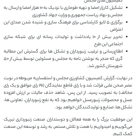
کمیسیون ‌های مجلس
تشکیل کارزار امضا و تهیه طوماری با نزدیک به ۱۰ هزار امضا و ارسال به
مجلس و نهاد ریاست جمهوری و وزارت جهاد کشاورزی
برگزاری ۵ لایو کارشناسی برای فرهنگ‌ سازی و شنیده شدن صدای این
اعتراض
تحریر بیش از ۱۰ یادداشت و تولیدات رسانه ‌ای برای شبکه ‌سازی
اجتماعی این طرح
اطلاع‌رسانی و ترغیب زنبورداران و تشکل ‌ها برای گسترش این مطالبه
‌گری که منجر به نوشتن نامه به مجلس و مسئولین توسط بیش از ۵۰
شهرستان کشور شد.
در نهایت، گزارش کمیسیون کشاورزی مجلس و استفساریه مربوطه در نوبت
عصر صحن علنی قرائت شد و با رای قاطع نمایندگان (۱۹۱ رای موافق و یک رای
مخالف) به تصویب رسید. از این پس، شاهد حذف مالیات بر ارزش افزوده
عسل و محصولات زنبورعسل خواهیم بود که به نفع زنبورداران، تعاونی‌ ها،
تشکل ‌ها، صنایع و تولیدکنندگان خواهد بود.
این موفقیت بزرگ را به همه فعالان و دوستداران صنعت زنبورداری تبریک
می‌گوییم و امیدواریم با همت و تلاش مستمر، به رشد و توسعه این صنعت
کمک کنیم.