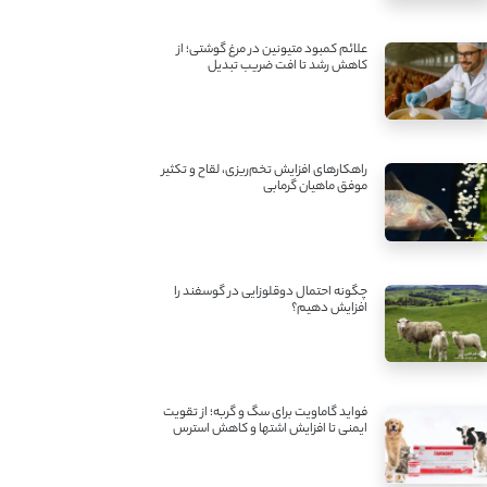
علائم کمبود متیونین در مرغ گوشتی؛ از
کاهش رشد تا افت ضریب تبدیل
راهکارهای افزایش تخم‌ریزی، لقاح و تکثیر
موفق ماهیان گرمابی
چگونه احتمال دوقلوزایی در گوسفند را
افزایش دهیم؟
فواید گاماویت برای سگ و گربه؛ از تقویت
ایمنی تا افزایش اشتها و کاهش استرس