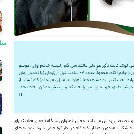
سای
 روز طول می کشد که می تواند تحت تأثیر عواملی مانند سن گاو (تلیسه شکم اول)، دوقلو
بودن یا نبودن و... قرار گیرد و تا حدود 10 روز نیز زمان زایمان را جابجا کند. معمولاً حدود 24 ساعت قبل از زایمان (با تخمین زمان
ط تحت کنترل و مشاهده علائم اولیه تمایل به زایمان) گاو آبستن از
در شرایط بهینه و ایمن زایمان را تحت کمترین تنش ممکن انجام دهد.
"
معمولاً در گله های متوسط و بزرگ که در شرایط نیمه صنعتی و یا صنعتی پرورش می یابند، محلی با عنوان زایشگاه (Calving pen) برای
به شکل انفرادی و جدا از بقیه گله در نظر گرفته می شود. توصیه های