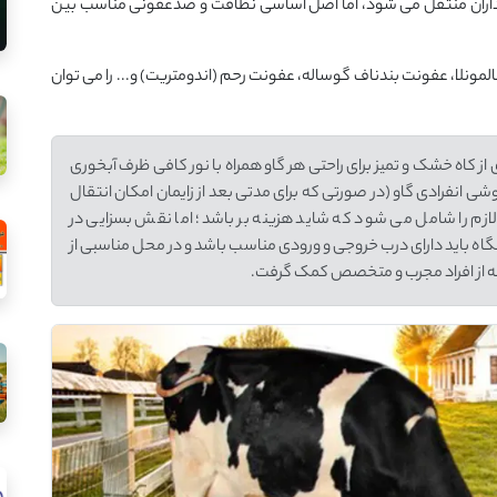
داران منتقل می شود، اما اصل اساسی نظافت و ضدعفونی مناسب بین
 هایی مانند Paratuberculosis (Johne's disease)، سالمونلا، عفونت بندناف گوساله، عفونت رحم (اندومتریت) و... را می توان
ز کاه خشک و تمیز برای راحتی هر گاو همراه با نور کافی ظرف آبخوری
شی انفرادی گاو (در صورتی که برای مدتی بعد از زایمان امکان انتقال
زم را شامل می شود که شاید هزینه بر باشد؛ اما نقش بسزایی در
یشگاه باید دارای درب خروجی و ورودی مناسب باشد و در محل مناسبی از
ینه از افراد مجرب و متخصص کمک گرفت.