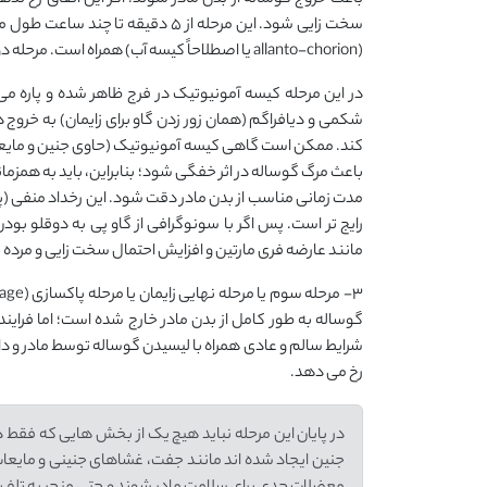
سخت زایی شود. این مرحله از 5 دقیق
(allanto-chorion یا اصطلاحاً کیسه آب) همراه است. مرحله دوم می تواند بین 30 دقیقه تا 4 ساعت طول بکشد.
در این مرحله کیسه آمونیوتیک در فرج ظاهر شده و پاره می
شکمی و دیافراگم (همان زور زدن گاو برای زایمان) به خ
کند. ممکن است گاهی کیسه آمونیوتیک (حاوی جنین و مایعات 
باعث مرگ گوساله در اثر خفگی شود؛ بنابراین، باید به همزم
مدت زمانی مناسب از بدن مادر دقت شود. این رخداد منفی (پ
رایج تر است. پس اگر با سونوگرافی از گاو پی به دوقلو بود
مانند عارضه فری مارتین و افزایش احتمال سخت زایی و مرده ز
گوساله به طور کامل از بدن مادر خارج شده است؛ اما فراین
شرایط سالم و عادی همراه با لیسیدن گوساله توسط مادر و دا
رخ می دهد.
در پایان این مرحله نباید هیچ یک از بخش هایی که فقط د
جنین ایجاد شده اند مانند جفت، غشاهای جنینی و مایعات 