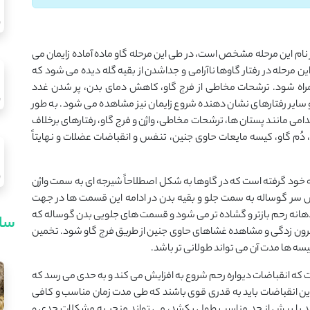
Preparatory St): همان طور که از نام این مرحله مشخص است، در طی این مرحله گاو ماده آماده زایمان می
ن مرحله در رفتار گاوها ناآرامی و جداشدن از بقیه گله دیده می شود که
مراه شود. ترشحات مخاطی از فرج گاو، کاهش دمای بدن، پر شدن غدد
و سایر رفتارهای نشان دهنده شروع زایمان نیز مشاهده می شود. به طور
اندامی مانند پستان ها، ترشحات مخاطی، واژن و فرج گاو، رفتارهای برخلاف
 دُم گاو، کیسه مایعات حاوی جنین، تنفس و انقباضات عضلات و نهایتاً
به خود گرفته است که در گاوها به شکل اصطلاحاً شیرجه ای به سمت واژن
س سر گوساله به سمت جلو و بقیه بدن در ادامه این قسمت ها در جهت
له دهانه رحم بازتر و گشاده تر می شود و قسمت های جلویی بدن گوساله که
سای
یرون زدگی و مشاهده غشاهای حاوی جنین از طریق فرج گاو شود. تخمین
ه ها مدت آن می تواند طولانی تر باشد.
Expulsion St): در این مرحله است که انقباضات دیواره رحم شروع به افزایش می کند و به حدی می رسد که
این انقباضات باید به قدری قوی باشند که طی مدت زمان مناسب و کافی
دهد یا بیش از حد مناسب طول بکشد، می تواند منجر به مشکلات جدی و