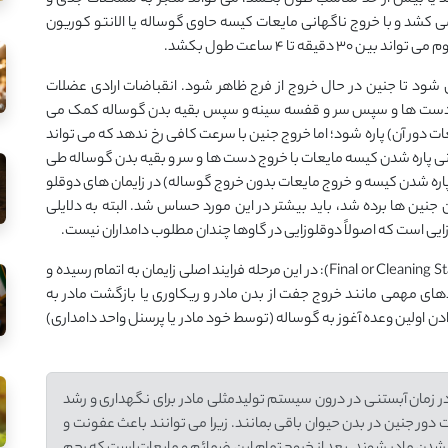
ه تا چند ساعت طول می کشد و با خروج ناگهانی مایعات کیسه حاوی گوساله یا الانتو کوریون
 شود تا جنین در حال خروج از فرج ظاهر شود. انقباضات ارادی عضلات
روج دست ها و سپس سر و قفسه سینه و سپس بقیه بدن گوساله کمک می
دور آن) پاره شود؛ اما خروج جنین با سرعت کافی رخ ندهد که می تواند
انی پاره شدن کیسه مایعات با خروج دست ها و سر و بقیه بدن گوساله طی
اره شدن کیسه و خروج مایعات بدون خروج گوساله) در زایمان های دوقلو
ن جنین ها برده شد، باید بیشتر در این مورد حساس شد. البته به دلایلی
ایی است که اصولاً دوقلوزایی در گاوها چندان مطلوب دامداران نیست.
3- مرحله سوم یا مرحله نهایی زایمان یا مرحله پاکسازی (Final or Cleaning Stage): در این مرحله فرایند اصلی زایمان به اتمام رسیده و
دهای مهمی مانند خروج جفت از بدن مادر و ریکاوری یا بازگشت مادر به
دن اولین وعده آغوز به گوساله (توسط خود مادر یا پرسنل واحد دامداری)
ر زمان آبستنی در درون سیستم تولیدمثلی مادر برای نگهداری و رشد
دور جنین در بدن حیوان باقی بمانند. زیرا می توانند باعث عفونت و