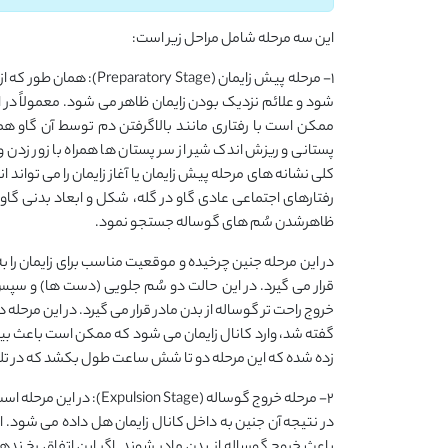
این سه مرحله شامل مراحل زیر است:
1- مرحله پیش زایمان (age
شود و علائم نزدیک بودن زایمان ظاهر می شود. معمولاً در ای
ممکن است با رفتاری مانند بالاگرفتن دم توسط آن گاو ه
پستانی و ریزش اندک شیر از سر پستان ها همراه با زور زدن 
کلی نشانه های مرحله پیش زایمان یا آغاز زایمان را می تواند 
رفتارهای اجتماعی عادی گاو در گله، شکل و ابعاد بدنی گاو،
ظاهرشدن سُم های گوساله جستجو نمود.
در این مرحله جنین چرخیده و موقعیت مناسب برای زایمان را 
قرار می گیرد. در این حالت دو سُم جلویی (دست ها) و سپ
خروج راحت تر گوساله از بدن مادر قرار می گیرد. در این مرح
گفته شد، وارد کانال زایمان می شود که ممکن است باعث ب
زده شده که این مرحله دو تا شش ساعت طول بکشد که در تلیس
2- مرحله خروج گوساله (age
در نتیجه آن جنین به داخل کانال زایمان هل داده می شود. 
باعث خروج گوساله از بدن مادر شوند. اگر این اتفاق رخ ن