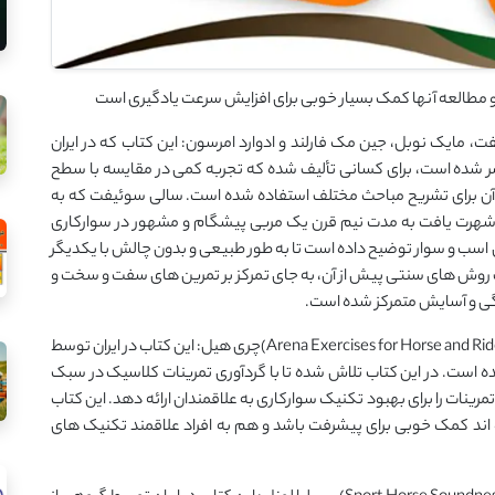
عادل (Centered Riding) سالی سوئیفت، مایک نوبل، جین مک فارلند و ادوارد امرسون: این کتاب که در ایران
 شده است، برای کسانی تألیف شده که تجربه کمی در مقایسه با سطح
 آن برای تشریح مباحث مختلف استفاده شده است. سالی سوئیفت که به
ل شهرت یافت به مدت نیم قرن یک مربی پیشگام و مشهور در سوارکاری
 اسب و سوار توضیح داده است تا به طور طبیعی و بدون چالش با یکدیگر
روش های سنتی پیش از آن، به جای تمرکز بر تمرین های سفت و سخت و
ندگی و آسایش متمرکز شده است.
2- 101 تمرین زمینی برای تربیت اسب و آموزش سوارکاری(101 Arena Exercises for Horse and Rider)چری هیل: این کتاب در ایران توسط
است. در این کتاب تلاش شده تا با گردآوری تمرینات کلاسیک در سبک
رینات را برای بهبود تکنیک سوارکاری به علاقمندان ارائه دهد. این کتاب
ه اند کمک خوبی برای پیشرفت باشد و هم به افراد علاقمند تکنیک های