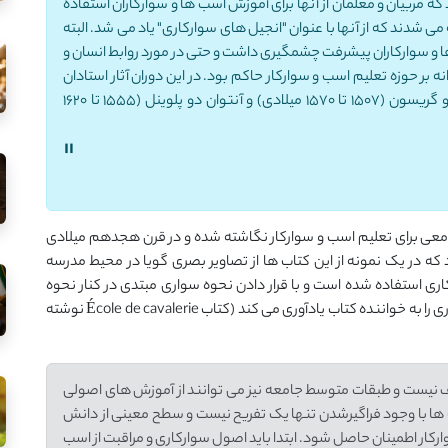
ربیان و معلمان از آنها برای آموزش اسب ها و سوارکاران استفاده
می شدند که از آنها با عنوان "انجیل های سوارکاری" یاد می شد. البته
ا و سوارکاران پیشرفت چشمگیری داشت و حتی در مورد روابط انسان و
بر حوزه تعلیم اسب و سوارکار حاکم بود. در این دوران آثار استادان
بسیار بادانش در حوزه تعلیم اسب و سوار مانند فدریکو گریسون (1507 تا 1570 میلادی) و آنتوان دو پلوینل (1555 تا 1620
"
جامعی برای تعلیم اسب و سوارکار نگاشته شده و در قرن هجدهم میلادی
ه در یک نمونه از این کتاب ها از تصاویر بصری گویا در محیط مدرسه
ی استفاده شده است و با قرار دادن نحوه سواری مبتدی در کنار نحوه
سواری اصولی به خوبی ارزش آموختن اصول اساسی سوارکاری را به خواننده کتاب یادآوری می کند (کتاب École de cavalerie نوشته
اف نیست و طبقات متوسط جامعه نیز می توانند از آموزش های اصولی
 ها با وجود فراگیرشدن تنها یک تفریح نیست و سطح معینی از دانش
کار اطمینان حاصل شود. ابتدا باید اصول سوارکاری و مراقبت از اسب