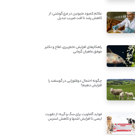
علائم کمبود متیونین در مرغ گوشتی؛ از
کاهش رشد تا افت ضریب تبدیل
راهکارهای افزایش تخم‌ریزی، لقاح و تکثیر
موفق ماهیان گرمابی
چگونه احتمال دوقلوزایی در گوسفند را
افزایش دهیم؟
فواید گاماویت برای سگ و گربه؛ از تقویت
ایمنی تا افزایش اشتها و کاهش استرس