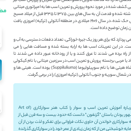
شگفتی ندارد که قدمت تدوین دستوالعمل های تمرین و پرورش اسب نیز
یخی کشف شده در مورد نحوه پرورش و تمرین اسب ها به امپراتوری میتانی
مطا
(پادشاهی قوم هیتی) بر می گردد که توسط پادشاه آنها نگاشته شده و قدمت آن به سال های بین 1375 تا 1335 قبل از میلاد مسیح
برمی گردد. در این لوح که بر روی پنج لوح گِلی با حروف میخی حک شده، در سال 1906 میلادی در منطقه آناتولی (ترکیه) امروزی یافت
ن زمان توضیح داده است.
وح ها به توضیح مفصل یک دوره آموزشی 184 روزه می پردازد که برای هر روز یک جیره خوراکی، تعداد دفعات دسترسی به آب و
است. در این تمرینات اسب ها به ارابه بسته شده و مسافت هایی را می
 راه برده می شدند تا عرق کنند و یا از رودخانه عبور داده می شدند تا
یا مربی برجسته پرورش و تمرین اسب در سرزمین میتانی با نام کیکولی
(Kikkuli) تدوین شده است. این فرد در خدمت مستقیم پادشاه هیتی ها با نام سوپیلولیوما (Suppiluliuma) بوده است. هیتی ها و
 در شمال سوریه و جنوب آناتولی (ترکیه امروزی) را در برمی گرفت.
اما شاید بتوان قدیمی ترین کتاب مدون و مستند درباره آموزش تمرین اسب و سوار را کتاب هنر سوارکاری (Art of
نظامی مشهور یونان باستان "گزنفون" دانست که حدود بیست و سه قرن قبل از
سوارکاری خواندن آن حاوی نکات فراوانی برای تفکر و لذت بردن از آن
ایه خوشبختی من از که زمان زیادی از عمر خود را در سوارکاری گذرانده