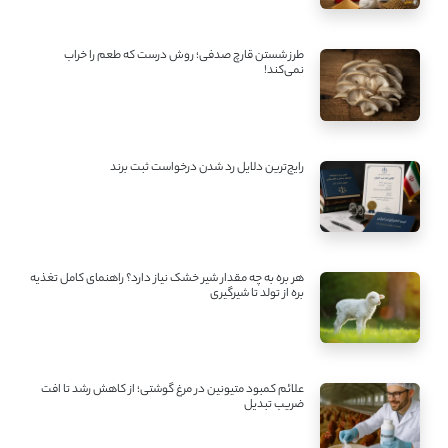
طرز شستن قارچ صدفی؛ روش درست که طعم را خراب
نمی‌کند!
رایج‌ترین دلایل رد شدن درخواست ثبت برند
هر بره به چه مقدار شیر خشک نیاز دارد؟ راهنمای کامل تغذیه
بره از تولد تا شیرگیری
علائم کمبود متیونین در مرغ گوشتی؛ از کاهش رشد تا افت
ضریب تبدیل