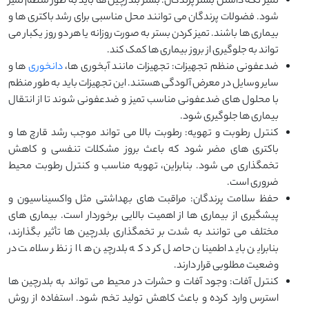
تمیز نگه داشتن بستر پرندگان: بستر بلدرچین ‌ها باید به طور منظم تمیز
شود. فضولات پرندگان می ‌توانند محل مناسبی برای رشد باکتری ‌ها و
بیماری ‌ها باشند. تمیز کردن بستر به صورت روزانه یا هر دو روز یکبار می
‌تواند به جلوگیری از بروز بیماری‌ ها کمک کند.
ضدعفونی منظم تجهیزات: تجهیزات مانند آبخوری ‌ها،
دانخوری‌
ها و
سایر وسایل در معرض آلودگی هستند. این تجهیزات باید به طور منظم
با محلول ‌های ضدعفونی مناسب تمیز و ضدعفونی شوند تا از انتقال
بیماری ‌ها جلوگیری شود.
کنترل رطوبت و تهویه: رطوبت بالا می‌ تواند موجب رشد قارچ ‌ها و
باکتری ‌های مضر شود که باعث بروز مشکلات تنفسی و کاهش
تخمگذاری می ‌شود. بنابراین، تهویه مناسب و کنترل رطوبت محیط
ضروری است.
حفظ سلامت پرندگان: مراقبت ‌های بهداشتی مثل واکسیناسیون و
پیشگیری از بیماری ‌ها از اهمیت بالایی برخوردار است. بیماری‌ های
مختلف می ‌توانند به شدت بر تخمگذاری بلدرچین‌ ها تأثیر بگذارند،
بنابراین باید اطمینان حاصل کرد که بلدرچین ‌ها از نظر سلامت در
وضعیت مطلوبی قرار دارند.
کنترل آفات: وجود آفات و حشرات در محیط می ‌تواند به بلدرچین ‌ها
استرس وارد کرده و باعث کاهش تولید تخم‌ شود. استفاده از روش‌