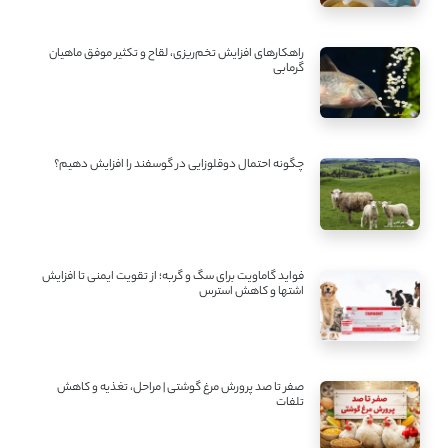
راهکارهای افزایش تخم‌ریزی، لقاح و تکثیر موفق ماهیان
گرمابی
چگونه احتمال دوقلوزایی در گوسفند را افزایش دهیم؟
فواید گاماویت برای سگ و گربه؛ از تقویت ایمنی تا افزایش
اشتها و کاهش استرس
صفر تا صد پرورش مرغ گوشتی | مراحل، تغذیه و کاهش
تلفات