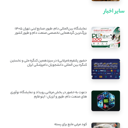
سایر اخبار
نمایشگاه بین‌المللی دام، طیور، صنایع لبنی تهران ۱۴۰۵؛
بزرگ‌ترین گردهمایی تخصصی صنعت دام و طیور کشور
حضور پلتفرم «مرغابی» در سیزدهمین کنگره ملی و نخستین
کنگره بین ‌المللی دانشجویان دامپزشکی ایران
دعوت به حضور در بخش مرغابی رویداد و نمایشگاه نوآوری
های صنعت دام، طیور و آبزیان ؛ اینو فارم
کود مرغی مایع برای پسته