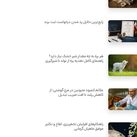
رایج‌ترین دلایل رد شدن درخواست ثبت برند
هر بره به چه مقدار شیر خشک نیاز دارد؟
راهنمای کامل تغذیه بره از تولد تا شیرگیری
علائم کمبود متیونین در مرغ گوشتی؛ از
کاهش رشد تا افت ضریب تبدیل
راهکارهای افزایش تخم‌ریزی، لقاح و تکثیر
موفق ماهیان گرمابی