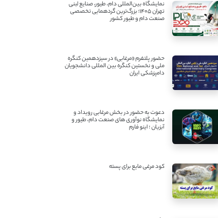
نمایشگاه بین‌المللی دام، طیور، صنایع لبنی
تهران ۱۴۰۵؛ بزرگ‌ترین گردهمایی تخصصی
صنعت دام و طیور کشور
حضور پلتفرم «مرغابی» در سیزدهمین کنگره
ملی و نخستین کنگره بین ‌المللی دانشجویان
دامپزشکی ایران
دعوت به حضور در بخش مرغابی رویداد و
نمایشگاه نوآوری های صنعت دام، طیور و
آبزیان ؛ اینو فارم
کود مرغی مایع برای پسته