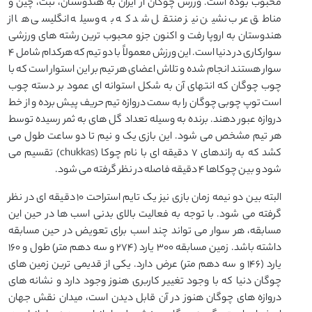
محبوب بوده است. ورزش چوگان از ایران به هندوستان، تبت، چین و
مناطق عرب نشین نیز منتقل شد که به وسیله انگلیسی ها از
هندوستان به اروپا رفت و اکنون جزو محبوب ترین رشته های ورزشی
سوارکاری در دنیا است. این ورزش معمولاً با دو تیم که هرکدام شامل ۴
سوار هستند انجام شده و تلاش اعضای هر تیم بر این استوار است که با
چوب چوگان که انتهای آن به شکل استوانه ای عمود بر دسته چوب
است توپ چوبی چوگان را به سمت دروازه تیم حریف پیش برده و از خط
دروازه عبور دهند. برنده به وسیله تعداد گل های به ثمر رسیده توسط
هر تیم مشخص می شود. این بازی یک و نیم تا دو ساعت طول می
کشد که به راندهای ۷ دقیقه ای با نام چوکا (chukkas) تقسیم می
شود و بین چوکاها 4 دقیقه فاصله در نظر گرفته می شود.
البته بین دو نیمه زمان بازی نیز یک تایم استراحت ۱۰ دقیقه ای در نظر
گرفته می شود. با توجه به فعالیت بالای بدنی اسب ها در حین این
مسابقه، هر سوار می تواند چند اسب برای تعویض در حین مسابقه
داشته باشد. زمین مسابقه ۳۰۰ یارد (۲۷۴ و سه دهم متر) طول و ۱۶۰
یارد (۱۴۶ و سه دهم متر) عرض دارد. یکی از قدیمی ترین زمین های
چوگان دنیا که با وجود تغییر کاربری هنوز وجود دارد و نشانه های
دروازه های چوگان هنوز در آن قابل دیدن است، میدان نقش جهان