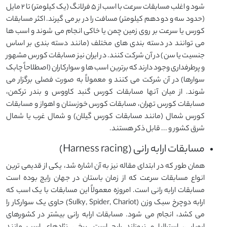
شود و اغلب مسابقات سرعت با اسب از ۵ فرلانگ (یک کیلومتر) تا ۲ مایل
(حدود سه و دو دهم کیلومتر) مسافت را در بر می گیرند. اکثر مسابقات
کورس یا سرعت بر روی زمین چمن یا خاکی انجام می شوند و اسب ها
می توانند در دسته بندی های مختلف (مانند دسته بندی بر اساس
جنسیت یا سن) در آن شرکت کنند. در ایران نیز مسابقات کورس مشهور
و پرطرفداری وجود دارند که برترین اسب ها و سوارکاران (اصطلاحاً چابک
سوارها) در آن شرکت می کنند و معمولاً به صورت فصلی برگزار می
شوند. از میان آنها مسابقات کورس گنبد کاووس و بندر ترکمن،
مسابقات کورس تهران، مسابقات کورس خوزستان و اهواز و مسابقات
کورس شمال (مانند مسابقات کورس گیلان) و شمال غرب یا شمال
شرق کشور و ... قابل ذکر هستند.
مسابقات ارابه رانی (Harness racing)
همان طور که در ابتدای مقاله نیز به آن اشاره شد، یکی از قدیمی ترین
انواع مسابقات سرعت که از زمان باستان در جهان رایج بوده است
مسابقات ارابه رانی است. امروزه معمولاً این مسابقات با یک اسب که
ارابه دوچرخ سبک وزن (Sulky, Spider, Chariot) حاوی یک سوارکار را
می کشد، انجام می شود. مسابقات ارابه رانی بیشتر در کشورهای