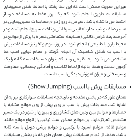
غیر این صورت ممکن است که این سه رشته با اضافه شدن مسیرهای
مسابقه به طوری انجام شود که یک روز فقط به مسابقه درساژ
اختصاص داشته باشد. سپس در روز دوم مسابقات مسیرپیمایی در
مسیر صاف و شیب دار، تعقیبی - رقابتی و تاخت سریع انجام شده و در
آخر مسابقه کراس کانتی (مسابقه استقامتی همراه با پرش از موانع در
محیط باز و یا طبیعی) انجام شود. در روز سوم و آخر نیز مسابقات پرش
با اسب به شکل کلاسیک آن انجام گرفته و مقام نهایی اسب ها
مشخص می شود. به نظر می رسد که بتوان مسابقات سه گانه را یک
آزمون سخت و همه جانبه از لحاظ تناسب و آمادگی جسمانی، مقاومت
و سرسختی و میزان آموزش دیدگی اسب دانست.
مسابقات پرش با اسب (Show Jumping)
همان طور که در بخش مقدمه و تاریخچه مسابقات سوارکاری نیز به آن
اشاره شد، مسابقات پرش با اسب بر روی پرش از روی موانع مشابه با
حصارها و موانع بین زمین های کشاورزی و بیرون از شهر در یک مسیر
مشخص تمرکز دارد. این موانع ممکن است ترکیبی از انواع موانع مانند
موانع قائم، موانع اسپرد یا ترکیبی و موانع پرشی دوبل یا سه گانه
باشد. هدف از انجام مسابقات پرش همان طور که در بخش مسابقات