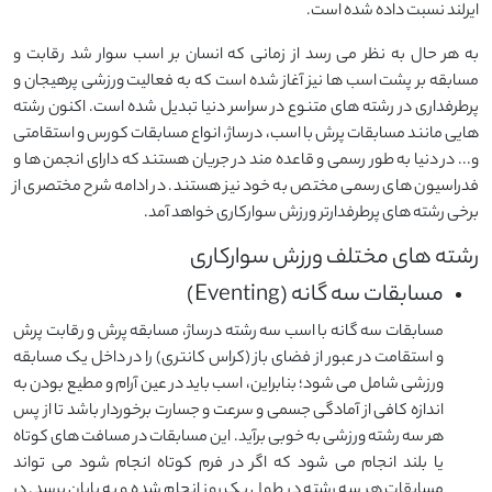
ایرلند نسبت داده شده است.
به هر حال به نظر می رسد از زمانی که انسان بر اسب سوار شد رقابت و
مسابقه بر پشت اسب ها نیز آغاز شده است که به فعالیت ورزشی پرهیجان و
پرطرفداری در رشته های متنوع در سراسر دنیا تبدیل شده است. اکنون رشته
هایی مانند مسابقات پرش با اسب، درساژ، انواع مسابقات کورس و استقامتی
و... در دنیا به طور رسمی و قاعده مند در جریان هستند که دارای انجمن ها و
فدراسیون های رسمی مختص به خود نیز هستند. در ادامه شرح مختصری از
برخی رشته های پرطرفدارتر ورزش سوارکاری خواهد آمد.
رشته های مختلف ورزش سوارکاری
مسابقات سه گانه (Eventing)
مسابقات سه گانه با اسب سه رشته درساژ، مسابقه پرش و رقابت پرش
و استقامت در عبور از فضای باز (کراس کانتری) را در داخل یک مسابقه
ورزشی شامل می شود؛ بنابراین، اسب باید در عین آرام و مطیع بودن به
اندازه کافی از آمادگی جسمی و سرعت و جسارت برخوردار باشد تا از پس
هر سه رشته ورزشی به خوبی برآید. این مسابقات در مسافت های کوتاه
یا بلند انجام می شود که اگر در فرم کوتاه انجام شود می تواند
مسابقات هر سه رشته در طول یک روز انجام شده و به پایان برسد. در