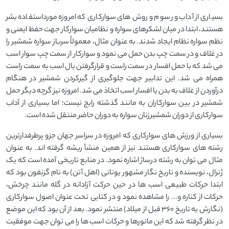
بسیاری از آداب و رسوم و روش های سوارکاری که امروزه مورداستفاده بشر
هستند، ابتدا در میان لشکرهای سواره و نظامیان سوارکار جهت حفظ ایمنی و
نظم سواره نظام ایجاد شدند. به عنوان مثال، معمولاً سرباز سواره شمشیر را
در غلاف و در سمت چپ بدن حمل می نمود و سوارکار از سمت چپ سوار اسب
می شد که با حمل افسار در سمت راست و قرارگرفتن یال اسب به سمت راست
همراه می شد. این تدابیر جهت جلوگیری از گیرکردن شمشیر در هنگام
درآوردن از غلاف به بدن یا افسار اسب اتخاذ می شد. امروزه نیز گرچه دیگر حمل
شمشیر در بین سوارکاران به مانند گذشته رایج نیست؛ اما بسیاری از آداب
سوارکاری از دوران شمشیرزنان سواره به دوران حاضر منتقل شده است.
بسیاری از ورزش های سوارکاری که امروزه در سراسر جهان جزو پرطرفدارترین
رشته های سوارکاری هستند نیز از همین منشأ ریشه گرفته اند. به عنوان
مثال می توان به رشته درساژ اشاره نمود. در منابع تاریخی آمده است که یک
ژنرال، نویسنده و تاریخ نگار مشهور یونانی (اهل آتن) به نام گزنفون بود که
ابتدا حرکات طبیعی اسب ها در حین حرکت آزادانه در گله مانند چرخش،
حرکات از کناره و... را مشاهده نمود و در کتابی تحت عنوان اصول سوارکاری
(نگارش به تاریخ ۳۶۰ قبل از میلاد) منتشر نمود. بعد از آن بود که این موضع
در نظر گرفته شد که این مانورها و حرکات اسب ها را می توان جهت موفقیت