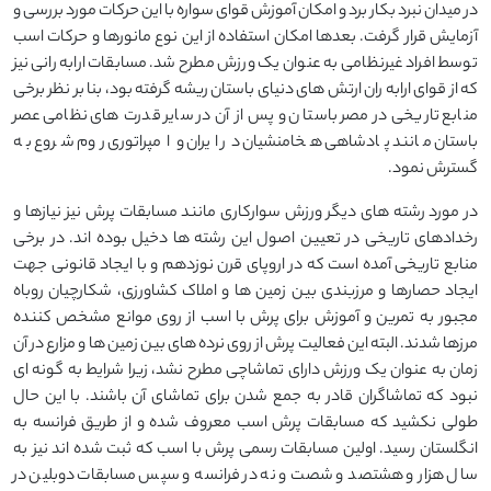
در میدان نبرد بکار برد و امکان آموزش قوای سواره با این حرکات مورد بررسی و
آزمایش قرار گرفت. بعدها امکان استفاده از این نوع مانورها و حرکات اسب
توسط افراد غیرنظامی به عنوان یک ورزش مطرح شد. مسابقات ارابه رانی نیز
که از قوای ارابه ران ارتش های دنیای باستان ریشه گرفته بود، بنا بر نظر برخی
منابع تاریخی در مصر باستان و پس از آن در سایر قدرت های نظامی عصر
باستان مانند پادشاهی هخامنشیان در ایران و امپراتوری روم شروع به
گسترش نمود.
در مورد رشته های دیگر ورزش سوارکاری مانند مسابقات پرش نیز نیازها و
رخدادهای تاریخی در تعیین اصول این رشته ها دخیل بوده اند. در برخی
منابع تاریخی آمده است که در اروپای قرن نوزدهم و با ایجاد قانونی جهت
ایجاد حصارها و مرزبندی بین زمین ها و املاک کشاورزی، شکارچیان روباه
مجبور به تمرین و آموزش برای پرش با اسب از روی موانع مشخص کننده
مرزها شدند. البته این فعالیت پرش از روی نرده های بین زمین ها و مزارع در آن
زمان به عنوان یک ورزش دارای تماشاچی مطرح نشد، زیرا شرایط به گونه ای
نبود که تماشاگران قادر به جمع شدن برای تماشای آن باشند. با این حال
طولی نکشید که مسابقات پرش اسب معروف شده و از طریق فرانسه به
انگلستان رسید. اولین مسابقات رسمی پرش با اسب که ثبت شده اند نیز به
سال هزار و هشتصد و شصت و نه در فرانسه و سپس مسابقات دوبلین در