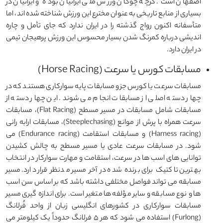
اصفهان است. گرچه چوگان ورزش ملی ایرانیان بوده و ایرانیان در
بسیاری از منابع تاریخی به عنوان مخترع این ورزش شناخته شده اند، اما
متأسفانه اکنون رواج گذشته را در ایران ندارد که جای تأمل و چاره
اندیشی درباره کمرنگ شدن بسیار محسوس این ورزش پرهیجان تیمی
در ایران دارد.
مسابقات کورس یا سرعت (Horse Racing)
مسابقات سرعت یا کورس جزو مسابقات پایه سوارکاری هستند که در
چهار دسته اصلی از مسابقات انجام می شوند. این چهار دسته از
مسابقات شامل مسابقات در مسیر مسطح (Flat Racing)، مسابقات
سرعت همراه با پرش از موانع (Steeplechasing)، مسابقات ارابه رانی
(Harness racing) و مسابقات استقامت (Endurance racing) می
شود. در مسابقات سرعت عادی یا مسیر مسطح به چالش کشیدن
توانایی های اسب ها در سرعت، استقامت و مهارت سوارکار در انتخاب
بهترین تاکتیک برای برنده شده در آخر مسیر مدنظر قرار دارد. مسیر
مسابقه می تواند فواصل مختلفی داشته باشد که بر اساس سن اسب
ها و نوع مسابقه و سایر مؤلفه ها متغیر است. برای اندازه گیری مسیر
مسابقات سوارکاری در کشورهای انگلیسی زبان از واحد فُرلانگ
(Furlong) استفاده می شود که هر ۵ فرلانگ حدوداً یک کیلومتر می