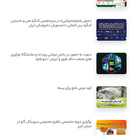
حضور پلتفرم «مرغابی» در سیزدهمین کنگره ملی و نخستین
کنگره بین ‌المللی دانشجویان دامپزشکی ایران
دعوت به حضور در بخش مرغابی رویداد و نمایشگاه نوآوری
های صنعت دام، طیور و آبزیان ؛ اینو فارم
کود مرغی مایع برای پسته
برگزاری دوره تخصصی تلقیح مصنوعی سرویکال گاو در
استان البرز