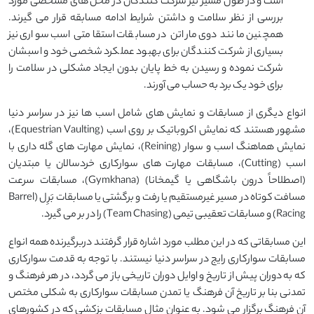
است و در طول مسیر نیز شرکت کنندگان در محل های مشخصی مورد
بررسی از نظر سلامت و داشتن شرایط ادامه مسابقه قرار می گیرند.
همچنین مانند دوی ماراتن در مسابقات استقامتی اسب سواری نیز
بسیاری از شرکت کنندگان برای بهبود عملکرد شخصی خود و اسبشان
شرکت نموده و رسیدن به خط پایان بدون ایجاد مشکلی در سلامت را
برای خود یک برد به حساب می آورند.
انواع دیگری از مسابقات و نمایش های شامل اسب ها نیز در سراسر دنیا
مشهور هستند که نمایش اکروباتیک بر روی اسب (Equestrian Vaulting)،
نمایش هماهنگ اسب و سوار (Reining)، نمایش مهارت های گله داری با
اسب (Cutting)، مسابقات مهارت های سوارکاری خردسالان یا مبتدیان
(اصطلاحاً درون باشگاهی یا گیمخانا) (Gymkhana)، مسابقات سرعت
مسافت کوتاه در مسیر غیرمستقیم یا رفت و برگشتی یا مسابقات بَرِل (Barrel
Racing) و مسابقات تعقیبی تیمی (Team Chasing) را در بر می گیرد.
این مسابقاتی که در این مطلب مورد اشاره قرار گرفتند دربرگیرنده همه انواع
مسابقات سوارکاری رایج در سراسر دنیا نیستند. با توجه به قدمت سوارکاری
که به دوران پیش از تاریخ و اوایل دوران تاریخی باز می گردد، در هر فرهنگ و
تمدنی بنا بر تاریخ آن فرهنگ یا تمدن مسابقات سوارکاری به شکلی مختص
آن فرهنگ برگزار می شود. به عنوان مثال مسابقات بزکشی که در کشورهای