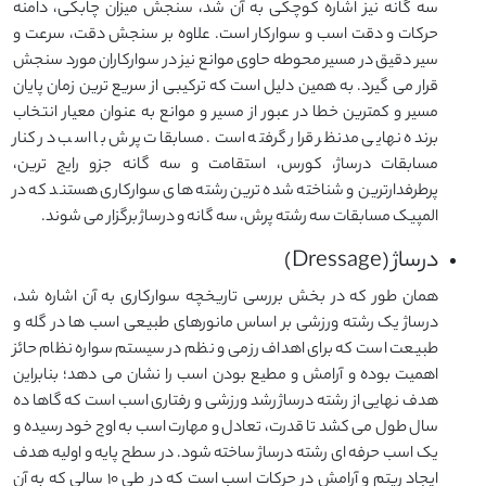
سه گانه نیز اشاره کوچکی به آن شد، سنجش میزان چابکی، دامنه
حرکات و دقت اسب و سوارکار است. علاوه بر سنجش دقت، سرعت و
سیر دقیق در مسیر محوطه حاوی موانع نیز در سوارکاران مورد سنجش
قرار می گیرد. به همین دلیل است که ترکیبی از سریع ترین زمان پایان
مسیر و کمترین خطا در عبور از مسیر و موانع به عنوان معیار انتخاب
برنده نهایی مدنظر قرار گرفته است. مسابقات پرش با اسب در کنار
مسابقات درساژ، کورس، استقامت و سه گانه جزو رایج ترین،
پرطرفدارترین و شناخته شده ترین رشته های سوارکاری هستند که در
المپیک مسابقات سه رشته پرش، سه گانه و درساژ برگزار می شوند.
درساژ (Dressage)
همان طور که در بخش بررسی تاریخچه سوارکاری به آن اشاره شد،
درساژ یک رشته ورزشی بر اساس مانورهای طبیعی اسب ها در گله و
طبیعت است که برای اهداف رزمی و نظم در سیستم سواره نظام حائز
اهمیت بوده و آرامش و مطیع بودن اسب را نشان می دهد؛ بنابراین
هدف نهایی از رشته درساژ رشد ورزشی و رفتاری اسب است که گاها ده
سال طول می کشد تا قدرت، تعادل و مهارت اسب به اوج خود رسیده و
یک اسب حرفه ای رشته درساژ ساخته شود. در سطح پایه و اولیه هدف
ایجاد ریتم و آرامش در حرکات اسب است که در طی ۱۰ سالی که به آن