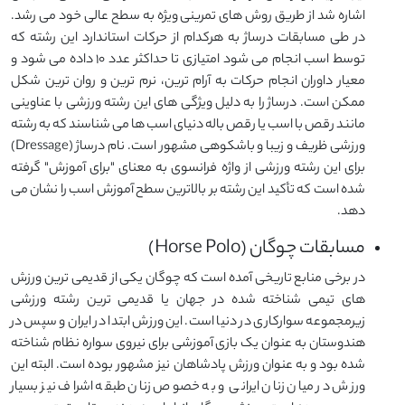
اشاره شد از طریق روش های تمرینی ویژه به سطح عالی خود می رشد.
در طی مسابقات درساژ به هرکدام از حرکات استاندارد این رشته که
توسط اسب انجام می شود امتیازی تا حداکثر عدد ۱۰ داده می شود و
معیار داوران انجام حرکات به آرام ترین، نرم ترین و روان ترین شکل
ممکن است. درساژ را به دلیل ویژگی های این رشته ورزشی با عناوینی
مانند رقص با اسب یا رقص باله دنیای اسب ها می شناسند که به رشته
ورزشی ظریف و زیبا و باشکوهی مشهور است. نام درساژ (Dressage)
برای این رشته ورزشی از واژه فرانسوی به معنای "برای آموزش" گرفته
شده است که تأکید این رشته بر بالاترین سطح آموزش اسب را نشان می
دهد.
مسابقات چوگان (Horse Polo)
در برخی منابع تاریخی آمده است که چوگان یکی از قدیمی ترین ورزش
های تیمی شناخته شده در جهان یا قدیمی ترین رشته ورزشی
زیرمجموعه سوارکاری در دنیا است. این ورزش ابتدا در ایران و سپس در
هندوستان به عنوان یک بازی آموزشی برای نیروی سواره نظام شناخته
شده بود و به عنوان ورزش پادشاهان نیز مشهور بوده است. البته این
ورزش در میان زنان ایرانی و به خصوص زنان طبقه اشراف نیز بسیار