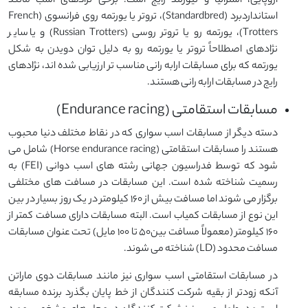
اروپایی، استرالیا و نیوزلند رایج است. برخی نژادهای اسب مانند
استانداردبرد (Standardbred)، تروتر یا یورتمه روی فرانسوی (French
Trotters)، یورتمه رو یا تروتر روسی (Russian Trotters) و یا سایر
نژادهای اصطلاحاً تروتر یا یورتمه رو به دلیل توان دویدن به شکل
یورتمه که برای مسابقات ارابه رانی مناسب تر ارزیابی شده اند، نژادهای
رایج در مسابقات ارابه رانی هستند.
مسابقات استقامتی (Endurance racing)
دسته دیگر از مسابقات اسب سواری که در نقاط مختلف دنیا محبوب
هستند را مسابقات استقامتی (Horse endurance racing) شامل می
شود که توسط فدراسیون جهانی رشته های اسب دوانی (FEI) به
رسمیت شناخته شده است. این مسابقات در مسافت های مختلفی
برگزار می شوند اما مسافت بیش از 160 کیلومتر در یک روز بسیار در بین
این نوع از مسابقات کمیاب است. البته مسابقات دارای مسافت کمتر از
160 کیلومتر (معمولاً مسافت بین50 تا 100 مایل) تحت عنوان مسابقات
مسافت محدود (LD) شناخته می شوند.
در مسابقات استقامتی اسب سواری نیز مانند مسابقات دوی ماراتن
آنکه زودتر از بقیه شرکت کنندگان از خط پایان بگذرد برنده مسابقه