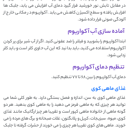
در مقابل تابش نور خورشید قرار گیرد دمای آب افزایش می یابد، جلبک ها
افزایش یافته و سطح اکسیژن کاهش می یابد. آکواریوم در مکانی خارج از
آلودگی صوتی قرار داده شود.
آماده سازی آب آکواریوم
ابتدا آکواریوم را بشویید و فیلتر را ضد عفونی کنید. اگر از آب شیر برای پر کردن
آکواریوم استفاده می کنید، باید بدانید که این آب حاوی کلر است و باید کلر
زدایی شود.
تنظیم دمای آکواریوم
دمای آب آکواریوم را بین 68 تا 77 تنظیم کنید.
غذای ماهی کوی
غذای ماهی کوی به سن، اندازه و فصل بستگی دارد. به طور کلی شما می
توانید هر چیزی که به ماهی قرمز می دهید را به ماهی کوی بدهید. هر دو
گونه ماهی از خانواده ماهی کپور است و تقریبا هر چیز ارگانیک مانند غذای
کوی، میوه، سبزیجات، کریل و پلانگتون، غلات صبحانه و برگ های مرده را می
خورند. ماهی های کوی تقریبا هر چیزی را می خورند از حشرات گرفته تا جلبک