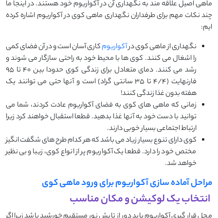
ماهی اصیل علاقه مند به نگهداری آن در آکواریوم خود هستند. در اینجا ما
چند نکات مهم برای طرفداران نگهداری ماهی کوی در آکواریوم اشاره کرده
ایم:
نگهداری از ماهی کوی در
آکواریوم
کاری آسان است و در آن فضای کمی
را اشغال می کنند. کوی ها با محیط خود به راحتی سازگار می شوند و
رشد می کنند. دمای متعادل برای زندگی کوی حدودا بین 40 تا 95
فارنهایت (4/4 تا 35 سانتی گراد) است و آنها حتی می توانند یک
هفته بدون غذا زندگی کنند!
زمانی که ماهی های کوی به فضای آکواریوم عادت کردند، شما می
توانید با دست خود به آنها غذا بدهید. قطعا استقبال خواهند کرد زیرا
ارتباط اجتماعی بسیار خوبی دارند.
کوی دارای تنوع بسیار زیاد می باشد که هر کدام طرح های شگفت انگیز
مختص خود را دارد. قطعا یک آکواریوم پر از انواع کوی، زیبا و بی نظیر
خواهد شد.
مراحل آماده سازی آکواریوم برای ورود ماهی کوی
انتخاب یک لوکیشن و مکان مناسب
محل قرار گیری آکواریوم باید دور از تابش نور مستقیم خورشید باشد زیرا اگر