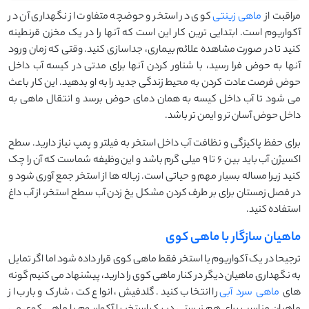
مراقبت از
ماهی زینتی
کوی در استخر و حوضچه متفاوت از نگهداری آن در
آکواریوم است. ابتدایی ترین کار این است که آنها را در یک مخزن قرنطینه
کنید تا در صورت مشاهده علائم بیماری، جداسازی کنید. وقتی که زمان ورود
آنها به حوض فرا رسید، با شناور کردن آنها برای مدتی در کیسه آب داخل
حوض فرصت عادت کردن به محیط زندگی جدید را به او بدهید. این کار باعث
می شود تا آب داخل کیسه به همان دمای حوض برسد و انتقال ماهی به
داخل حوض آسان تر و ایمن تر باشد.
برای حفظ پاکیزگی و نظافت آب داخل استخر به فیلتر و پمپ نیاز دارید. سطح
اکسیژن آب باید بین 6 تا 9 میلی گرم باشد و این وظیفه شماست که آن را چک
کنید زیرا مساله بسیار مهم و حیاتی است. زباله ها از استخر جمع آوری شود و
در فصل زمستان برای بر طرف کردن مشکل یخ زدن آب سطح استخر، از آب داغ
استفاده کنید.
ماهیان سازگار با ماهی کوی
ترجیحا در یک آکواریوم یا استخر فقط ماهی کوی قرار داده شود اما اگر تمایل
به نگهداری ماهیان دیگر در کنار ماهی کوی را دارید، پیشنهاد می کنیم گونه
های
ماهی سرد آبی
را انتخاب کنید. گلدفیش، انواع کت، شارک و بارب از