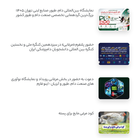
نمایشگاه بین‌المللی دام، طیور، صنایع لبنی تهران ۱۴۰۵؛
بزرگ‌ترین گردهمایی تخصصی صنعت دام و طیور کشور
حضور پلتفرم «مرغابی» در سیزدهمین کنگره ملی و نخستین
کنگره بین ‌المللی دانشجویان دامپزشکی ایران
دعوت به حضور در بخش مرغابی رویداد و نمایشگاه نوآوری
های صنعت دام، طیور و آبزیان ؛ اینو فارم
کود مرغی مایع برای پسته