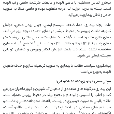
بيماري تماس مستقيم با ماهي آلوده و مايعات مترشحه ماهي و آب آلوده
است. بسته به درجه حرارت آب، درجه متفاوت بوده و ماهي مبتلا به صورت
حامل و ناقل بيماري در می آيد.
علت ایجاد بیماری: دما، ضعف سيستم ايمني، جوان بودن ماهي، عوامل
ثانويه، غلظت ويروس در محيط، بيشتر در دمای 23-28 درجه بروز مي كند.
دماي بالاي 30 درجه سانتيگراد باعث مقاومت طبيعي ماهي مي شود، در
دماي پايين تر از 13 درجه و بالاتر از 30 درجه سانتي گراد هيچ گونه بيماري
مشاهده نشده است. دما باعث افزايش تكثير ويروس و كاهش توانايي
سيستم ايمني می شود.
پیشگیری: سياست مقابله با بيماري به صورت قرنطينه سازي و حذف ماهيان
آلوده به ويروس است.
سپتي سمي خونريزي دهنده باكتريايي:
اين بيماري در گونه هاي متعددي از ماهيان آب شيرين و کپور ماهیان بروز مي
كند و اغلب با استرس و ازدحام و تجمع زياد در محيط پرورش همراه است.
علائم باليني به صورت خونريزي در پوست، باله ها، محوطه دهاني و عضلات و
نيز زخم هاي سطحي در ناحيه اپيدرم است. علاوه بر اين علائم، آسيت،
اگزوفتالمي (بیرون زدگی چشم)، تورم طحال و كليه ها در ماهيان مبتلا ديده