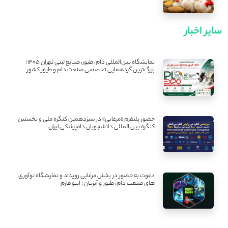
سایر اخبار
نمایشگاه بین‌المللی دام، طیور، صنایع لبنی تهران ۱۴۰۵؛
بزرگ‌ترین گردهمایی تخصصی صنعت دام و طیور کشور
حضور پلتفرم «مرغابی» در سیزدهمین کنگره ملی و نخستین
کنگره بین ‌المللی دانشجویان دامپزشکی ایران
دعوت به حضور در بخش مرغابی رویداد و نمایشگاه نوآوری
های صنعت دام، طیور و آبزیان ؛ اینو فارم