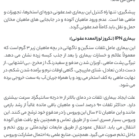
باقی می ماند.
پیشگیری: تنها راه کنترل این بیماری ضدعفونی دوره ای استخرها، تجهیزات و
ماهی ها است. عدم ورود ماهیان آلوده و در جابجایی های ماهیان مخازن
حمل و نقل باید کاملاً ضدعفونی گردد.
بیماری IPN (نکروز لوزالمعده عفونی):
این بیماری عامل تلفات سنگین و ناگهانی در بچه ماهیان زیر 3 گرم است که
معمولاً علائم و خسارات بیماری را بعد از جذب کیسه زرده نشان می دهد.
تیرگی پشت ماهی، آویزان شدن مدفوع سفیدرنگ از مخرج، بی اشتهایی، از
دست دادن تعادل، شنای مارپیچی، گاهی اوقات نرم و برآمده شدن شکم، در
نهایت ماهی به کف استخر می رود و یا همراه جریان آب به سمت خروجی برده
می شود.
علت ایجاد بیماری: تلفات در دمای بالاتر از 10 درجه سانتیگراد سرعت بیشتری
دارد. حداکثر تلفات 90 درصد است و ماهیان باقی مانده غالباً از رشد بازمی
مانند و این ماهیان تا 2 سال این ویروس را در مدفوع خود ترشح می کنند. این
ویروس بسیار مسری است و از طریق تماس و همچنین بلع بافت های آلوده
انتقال می یابد. انتقال عمودی از طریق مایعات تولیدمثلی بر روی تخم و
داخل تخم صورت می گیرد. همچنین، منابع علمی به احتمال مشارکت ویروس