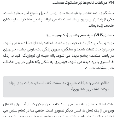
IPN در تلفات تخم ها نیز مشکوک هستند.
پیشگیری: ضدعفونی و قرنطینه تنها روش کنترل شیوع این بیماری است.
یکی از پایدارترین ویروس ها است که می تواند چندین ماه در امعاواحشای
منجمد زنده بماند.
بیماری VHS (سپتیسمی هموراژیک ویروسی):
تورم و رنگ پریدگی کبد، خونریزی نقطه نقطه در امعاواحشا دیده می شود.
در موارد حاد تلفات شدید و سنگین، بیرون زدگی یک طرفی چشم، خونریزی
در بافت ملتحمه چشم دیده می شود. باله سینه ای قرمزرنگ، کبد به رنگ
خاکستری یا زرد دیده می شود. خونریزی به شکل رگه هایی در بین عضلات
قابل مشاهده است.
علائم عصبی: حرکات مارپیچ به سمت کف استخر، حرکت روی پهلو،
حرکات تشنجی و شنا روی آب.
علت ایجاد بیماری: به نظر می رسد که پایین بودن دمای آب برای انتقال
ویروس از یک نسل به نسل دیگر ضروری است. ماهی ها در تمام سنین می