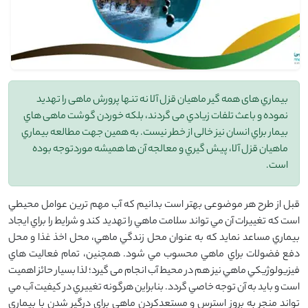
بیماري های همه گیر ماهیان قزل آلا نه تنها پرورش ماهی را تهدید
نموده و باعث تلفات زیادي می گردند، بلکه خوردن گوشت ماهی هاي
بیمار براي انسان نیز خالی از خطر نیست. به همین جهت مطالعه بیماري
ماهیان قزل آلا، پیش گیري و معالجه آن ها همیشه موردتوجه بوده
است.
قبل از طرح هر موضوعی بهتر است بدانیم که آب مهم ترين عوامل محيطي
است كه تغييرات آن مي تواند سلامت ماهي را تهديد كند و شرايط را براي ايجاد
بيماري مساعد نمايد كه به عنوان محل زندگي ماهي، محل اخذ غذا و محل
دفع فضولات براي ماهي محسوب مي شود. همچنین، تمام فعاليت هاي
فيزيولوژيكي ماهي نیز هم در محیط آب انجام می گيرد؛ لذا بسيار حائز اهميت
است و بايد به آن توجه خاصي گردد. بنابراين هرگونه تغييري در كيفيت آب مي
تواند منجر به بروز استرس و مستعدکردن ماهي براي درگير شدن با بيماري