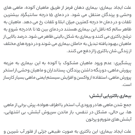
علت ایجاد بیماری: بیماری دهان قرمز از طریق ماهیان آلوده، ماهی های
وحشی و پرندگان منتقل می شود. در دمای 15 درجه سانتیگراد بیشترین
تلفات و در دمان 10 درجه کمترین میزان ابتلا و تلفات رخ می دهد. ماهیان به
ظاهر سالم که ناقل این بیماری هستند در دمای بین 15 تا 18 درجه شروع به
ترشح باکتری می کنند و بیماری به شکل بالینی ظاهر می شود. درصد بالایی از
ماهیان بهبودیافته تبدیل به حاملان بیماری می شوند و در دوره های مختلف
از زندگی شان باکتری را از دفع می کنند.
پیشگیری: عدم ورود ماهیان مشکوک یا آلوده به این بیماری به مزرعه
پرورش ماهی، دورنگه داشتن پرندگان، پستانداران و ماهیان وحشی از استخر
پرورش ماهی، استفاده از واکسن و افزایش سیستم ایمنی ماهی بسیار کارساز
است.
بیماری باکتریایی آبشش:
جمع شدن ماهی ها در ورودی آب استخر یا اطراف هواده، پرش برخی از ماهی
ها، بی حالی، مشکل در تنفس، باز ماندن سرپوش آبشش، بی اشتهایی،
آبشش های متورم و پرخون
علت ایجاد بیماری: این باکتری به صورت طبیعی جزئی از فلور آب شیرین و