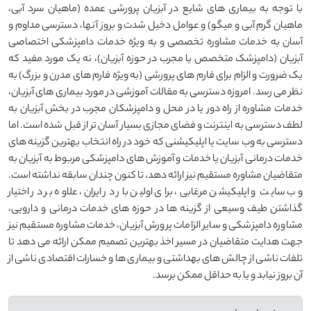
با توجه به بیماری های شایع در آبزیان پرورشی عمده (ماهیان سرد آبی،
ماهیان گرم آبی و میگو) و عوامل دخیل شدت و بروز آنها، دسترسی مداوم و
آسان به خدمات مشاوره تخصصی و به ویژه خدمات دامپزشکی اختصاصی
آبزیان (دامپزشک متخصص یا مجرب در حوزه آبزیان)، نه یک مورد مفید که
یک ضرورت و الزام برای فارم های پرورشی (به ویژه فارم های مدرن و بزرگ) به
نظر می رسد. امروزه دسترسی به مقالات آموزشی در مورد بیماری های آبزیان،
خدمات مشاوره از راه دور یا در محل و دامپزشکان مجرب در بخش آبزیان به
لطف دسترسی به اینترنت و فضای مجازی بسیار آسان تر از قبل شده است. اما
دسترسی به وب سایت یا اپلیکیشنی که خود در راه انتخاب بهترین گزینه های
خدمات درمانی آبزیان یا خدمات و آموزش های دامپزشکی مربوط به آبزیان به
متقاضیان مشاوره مستقیم نیز ارائه دهد، تا کنون چندان سابقه نداشته است.
وب سایت و اپلیکیشن مرغابی، برای اولین بار در ایران، علاوه بر در اختیار
گذاشتن طیف وسیعی از گزینه ها در حوزه های خدمات درمانی و دارویی،
مشاوره دامپزشکی و سایر الزامات پرورش آبزیان، خدمات مشاوره مستقیم نیز
جهت هدایت متقاضیان در مسیر اخذ بهترین تصمیم ممکن ارائه می دهد تا
تلفات ناشی از چالش های بهداشتی و بیماری ها و خسارات اقتصادی ناشی از
آن بروز نیابد و یا به حداقل ممکن برسد.