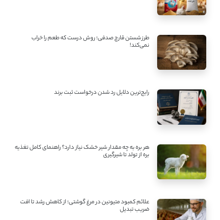
طرز شستن قارچ صدفی؛ روش درست که طعم را خراب
نمی‌کند!
رایج‌ترین دلایل رد شدن درخواست ثبت برند
هر بره به چه مقدار شیر خشک نیاز دارد؟ راهنمای کامل تغذیه
بره از تولد تا شیرگیری
علائم کمبود متیونین در مرغ گوشتی؛ از کاهش رشد تا افت
ضریب تبدیل