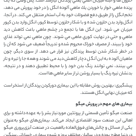
حلزون ها و البته ميزبان اصلي يعني پرندگان نیازمند است. پس وقتی که یک
پرنده ماهي خوار با خوردن يك ماهي آلوده انگل را در خود پرورش می دهد،
تخم انگل را از طریق دفع فضولات خود به آب استخر منتقل مي كند. در آنجا،
انگل وارد بدن حلزون شده و با شکار حلزون توسط كپور، انگل وارد بدن كپور
میزبان مي شود. این انگل ها با تجمع در چشم ماهي باعث كاهش ديد
ماهي و حتي در نهایت كوري ماهی مي شوند. چون ماهي نمي تواند غذاي
خود را ببيند، از مصرف خوراک محروم شده و تدریجاً ضعيف می شود که آن را
در خطر شکار شدن توسط پرندگان نیز قرار می دهد. از سوی دیگر، چون
ماهیان آلوده به این آنگل دچار كاهش ديد می شوند و همه جا را تيره و تار
مي بينند، نمي توانند رنگ بدن خود را با محيط تطبيق دهند و در نتیجه،
بدنشان تيره رنگ يا بسيار روشن تر از سایر ماهي ها است.
پیشگیری: بهترين روش مقابله با این بیماری دورکردن پرندگان از استخر است
كه ميزبان نهايي انگل هستند.
بیماری های مهم در پرورش میگو
صنعت میگو تأمین قسمتی از پروتئین موردنیاز بشر را به عهده داشته و برای
اهالی این صنعت سود اقتصادی ایجاد می‌کند. بیماری‌های میگو به‌عنوان
یکی از مسائل و چالش‌های فوق‌العاده بااهمیت در صنعت آبزی‌پروری میگو
در دنیا مطرح بوده و در سالیان مختلف بروز و شیوع بیماری، خساراتی سنگین