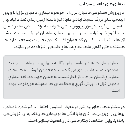
بیماری های ماهیان سردابی
در پرورش مصنوعی ماهیان قزل آلا، موضوع بیماري ماهیان قزل آلا و بروز
اپیدمی هاي بزرگ اهمیت زیادي دارد؛ زیرا باعث از بین رفتن تعداد زیادي از
ماهیان می گردد. در مزارع پرورش ماهی به واسطه تراکم ماهی ها در فضاي
نسبتاً کوچک و شرایط مصنوعی، بروز بیماري ماهیان قزل آلا و سرعت انتشار
آن ها بیشتر است؛ لذا این گونه مزارع اغلب کانون پخش و توسعه بیماري ها
هستند و حتی گاهی ماهی هاي آب هاي طبیعی را نیز آلوده می سازند.
بیماري های همه گیر ماهیان قزل آلا نه تنها پرورش ماهی را تهدید
نموده و باعث تلفات زیادي می گردند، بلکه خوردن گوشت ماهی هاي
بیمار براي انسان نیز خالی از خطر نیست. به همین جهت مطالعه بیماري
ماهیان قزل آلا، پیش گیري و معالجه آن ها همیشه موردتوجه بوده
است.
در بیشتر ماهی های پرورشی در معرض استرس، احتمال درگیر شدن با عوامل
بیماری زا (ویروس ها، قارچها یا انگل ها) و بیماری های تغذیه ای افزایش می
یابد؛ بنابراین، مشاهده رفتار ماهی دارای اهمیت بسزایی است.