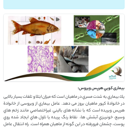
بیماری كويي هرپس ويروس:
يك بيماري به شدت مسري در ماهیان است كه ميزان ابتلا و تلفات بسيار بالایی
در خانوادة کپور ماهیان بروز می دهد. عامل بيماري از ویروسی از خانوادة
هرپس ويريده است که با نشانه های باليني غيراختصاصي مانند زخم هاي
وسيع، خونريزي آبشش ها، ‌ نقاط رنگ پريده يا تاول هاي ایجاد شده روي
پوست، چشمان فرورفته در اين گونه از ماهيان همراه است. راه انتقال عامل