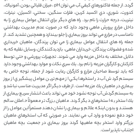
گردد. از جمله فاكتورهاي كيفي آب مي توان pH ، میزان قليائي بودن، آمونياك،
كدورت، شوري، دي اكسيد كربن، فلزات سنگين، سختي، اكسيژن، نيترات،
نيتريت، درجه حرارت را نام برد. راه هاي ديگر براي انتقال عوامل بيماري زا به
داخل مزارع پرورش ماهي وجود دارد كه در صورت عدم مديريت بهداشتي
نامناسب در مزارع مي تواند بروز بيماري را جلو بیندازد و همچنين تشديد كند. از
جمله راه هاي انتقال عوامل بيماري زا مي توان پرندگان، ماهيان خريداري
شده و فضولات پرندگان، خريداران ماهی، بازدیدکنندگان، وسايل نقليه كه به
دلايل مختلف به داخل مزرعه وارد مي شوند. تجهیزات پرورشي و حتي توسط
كاركنان و كارگران مزرعه را نام برد. يك سري نكات و موارد بهداشتي وجود دارد
كه بايد توسط صاحبان مزارع و كارگران رعايت شود از جمله، توجه خاص به
سيستم گردش آب در استخرها يكي از مهم ترين عوامل پيشگيري از بروز
بيماري در ماهيان يك مزرعه است. از طرف ديگر اگر مديريت مناسب نباشد و
به سيستم گردش آب توجه نشود خود مي تواند باعث انتشار سريع بيماري از
يك استخر به استخرهاي ديگر گردد. ماهيان بزرگ تر معمولاً حاملان سالم
هستند و بدون اينكه علائم و بيماري را نشان دهند مستمراً اين عوامل را از
خود دفع نموده و وارد آب مي نمايند. در صورتي كه آب استخرهاي ماهيان
بزرگتر وارد استخر بچه ماهيها گردد بروز بيماري در جمعيت بچه ماهيان
اجتناب ناپذير است.