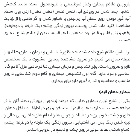
بارزترین علائم بیماری رفتار غیرطبیعی یا غیرمعمول است؛ مانند کاهش
اشتها، جمع شدن در ورودی آب، نفس نفس (دهان دهان) زدن روی سطح
آب، گیج بودن، روی سطح آب چرخیدن یا شناور شدن و اگر ماهی را از نزدیک
مشاهده کنید مات شدن پوست، بیرون زدگی چشم (یک طرفه یا دوطرفه)،
زخم، ریزش فلس، قرمز بودن دهان یا هر قسمت بدن از علائم شایع بیماری
هستند.
بر اساس علائم شرح داده شده به منظور شناسایی و درمان بیماری ها آنها را
طبقه بندی می کنیم. در صورت مشاهده بیماری، مشورت با یک متخصص
لازم و ضروری است. برای تشخیص و درمان بیماری ها در ماهی قزل آلا دو گام
اساسی وجود دارد. گام اول تشخیص بیماری و گام دوم شناسایی داروی
مناسب و محاسبه و اندازه گیری دارو برای بیماری
بیماری دهان قرمز:
یکی از شایع ترین بیماری هایی که درصد زیادی از پرورش دهندگان با آن
مواجه هستند بیماری دهان قرمز است. خونریزی در اطراف و داخل دهان،
حلق و چشم، خونریزی در عضلات و چربی ها و اندام های داخلی، بی حالی و
تیره شدن رنگ بدن، بی اشتهایی، بیرون زدگی یک طرفه یا دوطرفه چشم،
اتساع شکم، نقاط خونی بر روی چشم و تجمع در خروجی استخر.