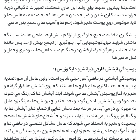
علت ایجاد بیماری: مواد آلي (‌زنده) در حال تجزيه شدن در كف و ديواره
استخرها بهترين محيط براي رشد اين قارچ هستند، تغييرات ناگهاني درجه
حرارت، دست كاري شدن و ضربه دیدن ماهي ها كه به صدمه به فلس ها و
لايه موكوس روي پوست منجر شود، زخم ها و آسیب هاي سطح بدن ماهي
پيشگيري :تغذيه صحيح، جلوگيري از تراكم بيش از حد ماهي ها، مناسب نگه
داشتن شرايط فیزیکوشیمیایی آب، جلوگيري از تجمع بيش از حد پس مانده
غذا، اجتناب از هرگونه رفتار خشن در هنگام صيد ماهی ها، بيومتري و حمل و
نقل ماهی ها
پوسيدگي آبشش قارچي (برانشيو مايكوزيس) :
پوسيدگي آبششي در ماهي آمور خيلي شايع است. اولین عامل آن سوءتغذيه
و در مرحله بعد باكتري ها و قارچ ها هستند كه روي آبشش ها قرار گرفته و
منجر به آغاز پوسيدن آبشش ها مي شوند. ابتدا آبشش ها كم رنگ مي شود،
بعد موكوس آبشش زياد مي گردد و بعد به تدريج برونش ها به رنگ زرد مايل
به قهوه اي در مي آيد. در مرحله بعد بخش هايي از شعاع های آبشش ها به
رنگ قرمز پررنگ در می آیند، در نهایت نیز تدريجاً شعاع هاي آبشش ها به هم
چسبيده و منجر به انسداد مي شوند كه عامل مشكل تنفسي در ماهي ها و
نهایتاٌ مرگ آن ها مي شود. هم زمان، باله ها هم شروع به پوسيدگي مي كند.
این موارد بیشتر در استخرهايي كه آمور از غذاي كپور تغذيه مي كند مشاهده