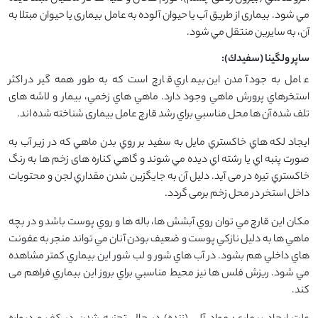
مي شود. بیماری از طريق آب يا حيوان آلوده به عامل بیماری یا حیوان مبتلا به
آن، به سايرين منتقل مي شود.
ساپر ولگينا (سفيدك):
عامل به جود آمدن اين بيماري قارچ است که به طور همه گير در اكثر
استخرهاي پرورش ماهي وجود دارد. ماهي هاي زخمي، بيمار و لاشه های
تلف شده آن ها محل مناسبي براي رشد قارچ عامل بیماری شناخته شده اند.
ايجاد لكه هاي خاكستري مايل به سفيد بر روي بدن ماهي كه در زير آب به
صورت پنبه اي يا رشته اي ديده مي شوند و گاهي كناره های زخم ها به رنگ
خاكستري تيره در می آید. دلیل آن به جایگزین شدن مقداري لجن و محتويات
داخل استخر در محل زخم برمی گردد.
مكان اين قارچ مي توان روي آبشش ها، باله ها و روي پوست باشد و در بچه
ماهي ها به دلیل نازكي پوست و ضعيف بودن آنان مي تواند منجر به عفونت
هاي داخلي هم بشود. در آب هاي شور و لب شور اين بيماري كمتر مشاهده
مي شود. ريزش فلس ها نیز محيط مناسبي براي بروز اين بيماري فراهم می
کند.