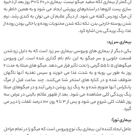
آن کمتر از بیماری لکه سفید میگو نیست. بیماری در 20 تا 30 روز بعد از ذخیره
سازی پست لاروها در استخرهای پرورشی ایجاد می شود و به همین خاطر به
آن مرگ زودرس گفته می شود. از دیگر علایم آن می توان به کندی رشد، نرم
شدن پوسته خارجی بدن، تکه تکه شدن محتویات روده و یا خالی بودن روده از
غذا، رنگ پریدگی بدن اشاره کرد.
بیماری سر زرد:
یکی دیگر از بیماری های ویروسی بیماری سر زرد است که به دلیل زردشدن
قسمت جلویی و سر میگو به این نام نام گذاری شده است. این ویروس
میگوهای 5 تا 55 گرمی را تحت تأثیر قرار می دهد. میگو های مبتلا به مدت 2
روز به طور بی رویه و به شدت غذا می خورند و سپس تغذیه آنها ناگهان
متوقف شده و در کناره های استخر شنا می‌کنند. چند ساعت قبل از مرگ
پانکراس آنها متورم شده و به رنگ زرد روشن درمی آیند و در میگوهای مبتلا
رنگ پریدگی کلی مشاهده می شود. بعد از ظهور علائم بالینی در عرض سه
روز تلفات کلی شروع می شود و پس از 3 تا 9 روز، 100 درصد تلفات را دربر می
گیرد.
بیماری تورآ:
عامل ایجادکننده این بیماری یک نوع ویروس است که میگو را در تمام مراحل