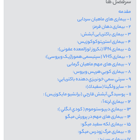
سرفصل ها
مقدمه
1 - بیماری های ماهیان سردابی
2 - بیماری دهان قرمز:
3 - بیماری باکتریایی آبشش:
4 - بیماری استرپتوکوکوزیس:
5 - بیماری IPN (نکروز لوزالمعده عفونی):
6 - بیماری VHS (سپتیسمی هموراژیک ویروسی):
7 - بیماری های مهم ماهیان گرمابی
8 - بیماری كويي هرپس ويروس:
9 - سپتي سمي خونريزي دهنده باكتريايي:
10 - ساپر ولگينا (سفيدك):
11 - پوسيدگي آبشش قارچي (برانشيو مايكوزيس) :
12 - بيماري لرنه آ :
13 - بيماري ديپوستوموم ( كودي انگلي )‌:
14 - بیماری های مهم در پرورش میگو
15 - بیماری لکه سفید میگو:
16 - بیماری مرگ زودرس میگو:
17 - بیماری سر زرد: