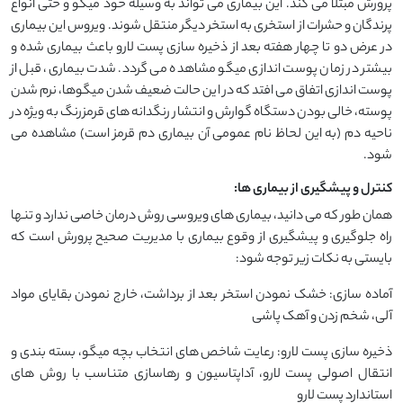
پرورش مبتلا می کند. این بیماری می تواند به وسیله خود میگو و حتی انواع
پرندگان و حشرات از استخری به استخر دیگر منتقل شوند. ویروس این بیماری
در عرض دو تا چهار هفته بعد از ذخیره سازی پست لارو باعث بیماری شده و
بیشتر در زمان پوست اندازی میگو مشاهده می گردد. شدت بیماری، قبل از
پوست اندازی اتفاق می افتد که در این حالت ضعیف شدن میگوها، نرم شدن
پوسته، خالی بودن دستگاه گوارش و انتشار رنگدانه های قرمزرنگ به ویژه در
ناحیه دم (به این لحاظ نام عمومی آن بیماری دم قرمز است) مشاهده می
شود.
کنترل و پیشگیری از بیماری ها:
همان طور که می دانید، بیماری های ویروسی روش درمان خاصی ندارد و تنها
راه جلوگیری و پیشگیری از وقوع بیماری با مدیریت صحیح پرورش است که
بایستی به نکات زیر توجه شود:
آماده سازی: خشک نمودن استخر بعد از برداشت، خارج نمودن بقایای مواد
آلی، شخم زدن و آهک پاشی
ذخیره سازی پست لارو: رعایت شاخص های انتخاب بچه میگو، بسته بندی و
انتقال اصولی پست لارو، آداپتاسیون و رهاسازی متناسب با روش های
استاندارد پست لارو