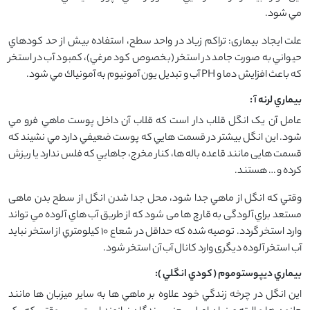
مي شود.
علت ایجاد بیماری: تراكم زياد در واحد سطح، استفاده بيش از حد كودهاي
حيواني به صورت جامد در استخر (بخصوص كود مرغي)، كمبود آب در استخر
كه باعث افزايش دما و PH آب و تبديل يون آمونیوم به آمونياك مي شود.
بيماري لرنه آ :
عامل آن یک انگل قلاب دار است که قلاب آن داخل پوست ماهي فرو مي
شود. این انگل بيشتر در قسمت هايي كه پوست ضعيفي دارد مي نشيند که
قسمت هایی مانند قاعده باله ها، كنار مخرج، جاهايي كه فلس ندارد يا ريزش
كرده و … هستند.
وقتي که انگل از ماهي جدا شود، محل جدا شدن انگل از سطح بدن ماهی
مستعد براي آلودگی به قارچ ها می شود که از طريق آب هاي آلوده مي تواند
وارد استخر گردد. توصیه شده که حداقل در شعاع 10 كيلومتري از استخر نبايد
آب استخر آلوده دیگری وارد كانال آب آن استخر شود.
بيماري ديپوستوموم ( كودي انگلي )‌:
اين انگل در چرخه زندگي خود علاوه بر ماهي ها به سایر میزبان ها مانند