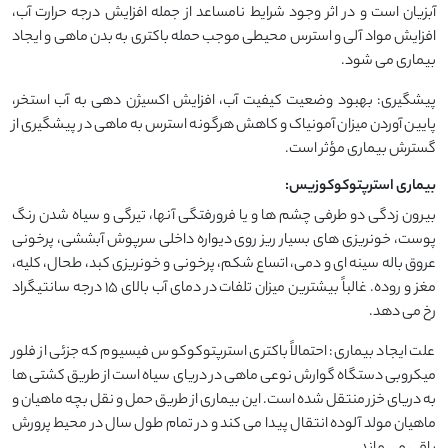
آبزیان است و در اثر وجود شرایط نامساعد از جمله افزایش درجه حرارت آب،
افزایش مواد آلی و استرس محیطی موجب حمله باکتری به بدن ماهی و ایجاد
بیماری می شود.
پیشگیری: بهبود وضعیت کیفیت آب، افزایش اکسیژن دهی به آب استخر،
پایین آوردن میزان آمونیاک و کاهش هرگونه استرس به ماهی در پیشگیری از
گسترش بیماری مؤثر است.
بیماری استرپتوکوکوزیس:
بیرون زدگی دو طرفی چشم ها و یا فرورفتگی آنها، تیرگی و سیاه شدن رنگ
پوست، خونریزی های بسیار ریز روی دیواره داخلی سرپوش آبششی، پرخونی
عروق باله سینه ای و دمی، اتساع شکم، پرخونی و خونریزی کبد، طحال، کلیه،
مغز و روده. غالباً بیشترین میزان تلفات در دمای آب بالای 15 درجه سانتیگراد
رخ می دهد.
علت ایجاد بیماری: احتمالاً باکتری استرپتوکوکوس فیسیوم که جزئی از فلور
میکروبی دستگاه گوارش نوعی ماهی در دریای سیاه است از طریق کشتی ها
به دریای خزر منتقل شده است. این بیماری از طریق حمل و نقل بچه ماهیان و
ماهیان مولد آلوده انتقال پیدا می کند و در تمام طول سال در محیط پرورش