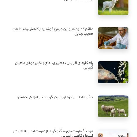
علائم کمبود متیونین در مرغ گوشتی؛ از کاهش رشد تا افت
ضریب تبدیل
راهکارهای افزایش تخم‌ریزی، لقاح و تکثیر موفق ماهیان
گرمابی
چگونه احتمال دوقلوزایی در گوسفند را افزایش دهیم؟
فواید گاماویت برای سگ و گربه؛ از تقویت ایمنی تا افزایش
اشتها و کاهش استرس