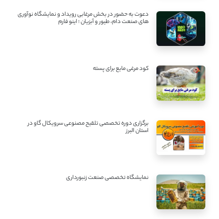
دعوت به حضور در بخش مرغابی رویداد و نمایشگاه نوآوری
های صنعت دام، طیور و آبزیان ؛ اینو فارم
کود مرغی مایع برای پسته
برگزاری دوره تخصصی تلقیح مصنوعی سرویکال گاو در
استان البرز
نمایشگاه تخصصی صنعت زنبورداری