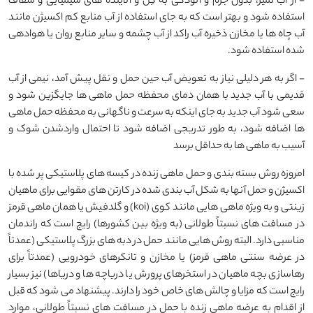
- از آب تمیز، بدون جرم و آلودگی به گِل و آلاینده های شیمیایی و شفاف
استفاده شود و بهتر است که به جای استفاده از آب منابع کم اکسیژن مانند
آب چاه ها یا مخازن ذخیره آب راکد از آب چشمه و سایر منابع روان یا هوادهی
شده استفاده شود.
- اگر به هر دلیلی نیاز به تعویض آب حین حمل و نقل پیش آمد، نیمی از آب
قدیمی با آب جدید با همان دمای محفظه حمل ماهی ها جایگزین شود و
سعی شود آب جدید به جای اینکه به سرعت و ناگهانی به محفظه حمل ماهی
ها اضافه شود، به طور تدریجی اضافه شود تا احتمال واردشدن شوک و
آسیب به ماهی ها به حداقل برسد
امروزه روش بسته بندی و حمل ماهی زنده در کیسه های پلاستیکی پر شده با
اکسیژن و حمل آنها به شکل آب بندی شده در کارتن های مقوایی برای ماهیان
زینتی و به ویژه ماهی هایی مانند کوی (koi) و گلدفیش یا همان ماهی قرمز
در مسافت های نسبتاً طولانی (به ویژه بین کشورها) رایج است که راندمان
مناسبی دارد. البته روش هایی مانند حمل در دبه های بزرگ پلاستیکی (عمدتاً
در عرضه سنتی ماهی قرمز) یا مخازن و تانکرهای خودرویی (عمدتاً برای
رهاسازی بچه ماهیان در استخرهای پرورش یا دریاچه ها و دریاها) نیز بسیار
رایج است که مزایا و چالش های خاص خود را دارند. پیشنهاد می شود که قبل
از اقدام به عرضه ماهی زنده با حمل در مسافت های نسبتاً طولانی، موارد