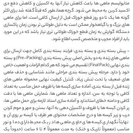
متابولیسم ماهی ها باعث کاهش نیاز آنها به اکسیژن و کاهش دفع دی
اکسید کربن به محیط می شود. گرچه همانطور که قبلاً گفته شد برای اکثر
گونه ها یک تا دو روز قطع خوراک قبل از ارسال کافی است، اما برای ماهی
های بزرگ و یا گیاهخوار ممکن است به دلیل طولانی تر بودن زمان پاکسازی
دستگاه گوارش به زمان قطع خوراک طولانی تری نیاز باشد که در این مورد
باید از افراد مجرب و متخصص کسب اطلاع شود.
- پیش بسته بندی و بسته بندی: فرایند بسته بندی کامل جهت ارسال برای
ماهی های زنده به دو بخش اصلی پیش بسته بندی (Pre-Packing) و بسته
بندی نهایی (Final Pack) تقسیم می شود که هر کدام الزامات و اهمیت خاص
خود را دارد. مرحله پیش بسته بندی مراحلی مانند شناسایی و حذف ماهی
های ضعیف یا تحت تنش زیاد، کنترل کیفیت نهایی محموله ماهی های
زنده قبل از بسته بندی، آماده سازی کیسه ها یا ظروف حمل مناسب به تعداد
کافی با توجه به سن، اندازه و تعداد ماهی ها، شمارش ماهی ها با دقت
کافی و دامنه خطای استاندارد و آماده سازی اسناد لازمه برای حمل ماهی ها،
پر کردن کیسه ها یا ظروف و اکسیژن دهی به آنها، بستن و مهر و موم کردن
درب و زیر کیسه ها و درج مشخصات محتوای هر ظرف یا کیسه بر روی آن و
نهایتاً نگهداری کیسه های حاوی ماهی ها در یک محیط دارای دما و نور
مناسب (معمولاً تاریک و خنک) به مدت معمولاً 4 تا 6 ساعت (حدوداً یک