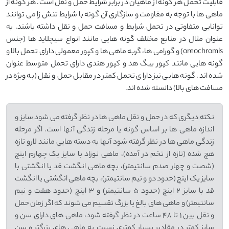
قابلیت تحمل هر گونه از ماهیان در برابر شرایط حمل و نقل است. هر گونه از
ماهی ها با توجه به مقاومت و سازگاری آن گونه با شرایط تنش زا می توانند
توانایی متفاوتی در تحمل شرایط و مسافت حمل و نقل داشته باشند. به
عنوان مثال در منابع مختلف گونه هایی مانند انواع سیچلاید ها (جنس
oreochromis) و گورامی ها، گربه ماهی ها و کپور معمولی دارای تحمل بالا و
گونه هایی مانند کپور بیگ هد و کپور هندی دارای تحمل متوسط عنوان
شده اند. گونه هایی نیز دارای تحمل کمتر در مقابل حمل و نقل (به ویژه در
مسافت های بالا) دانسته شده اند.
نکته دیگری که در حمل و نقل ماهی ها در نظر گرفته می شود سایز و
اندازه ماهی ها بر اساس گونه یا مرحله زندگی آنها است. اگر مرحله
زندگی ماهی ها در نظر گرفته شود آنها به دسته هایی مانند لارو تازه
هچ شده (تازه از تخم در آمده)، ماهی نوزاد با سایز یک چهارم اینچ
(شصت و چهار صدم سانتیمتر)، بچه ماهی انگشت قد یا انگشتی با
سایز یک اینچ (حدود دو و نیم سانتیمتر)، بچه ماهی انگشتی یا انگشت
قد با سایز 2 اینچ (حدود 5 سانتیمتر) و 3 اینچ (حدود هفت و نیم
سانتیمتر) و ماهی های بالغ یا بزرگ تقسیم می شوند که اگر زمان حمل
و نقل بین 1 تا 48 ساعت در نظر گرفته شود، ماهی های دارای سن و
سایز کمتر در مقادیر بسیار کمتری نسبت به ماهی های بزرگتر و سن