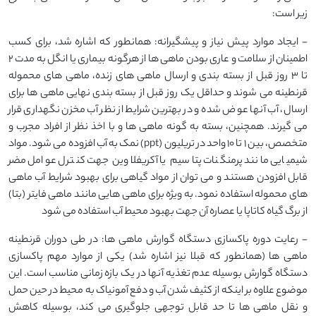
زیر است:
- ایجاد موارد پیش نیاز و پیشگیرانه: همانطور که اشاره شد، برای کسب
اطمینان از سلامت و عاری بودن ماهی ها از هرگونه بیماری یا انگل به مدت 2
تا 3 روز قبل از بسته بندی و ارسال ماهی های زنده، ماهی های محموله
قرنطینه می شوند و حداقل یک روز قبل از بسته بندی نهایی ماهی ها برای
ارسال، آب آنها عوض شده و در بهترین شرایط از نظر آب مخزن نگهداری قرار
می گیرند. همچنین، بسته به گونه ماهی ها و با اخذ نظر از افراد مجرب و
متخصص، بین 1 تا 10 واحد در تریلیون (ppt) نمک به آب افزوده می شود. مواد
شیمیایی مانند پرمنگنات پتاسیم یا آکریفلاوین جهت کنترل عوامل مضر
قابل افزودن هستند و می توان از مواد گیاهی برای بهبود شرایط آب ماهی
های محموله استفاده نمود. به ویژه برای ماهی هایی مانند ماهی فایتر (بتا)
از برگ گیاه کاتاپا یا عصاره آن جهت بهبود محیط آب استفاده می شود
- رعایت دوره پاکسازی دستگاه گوارش ماهی ها: در طی دوران قرنطینه
ماهی ها (همانطور که قبلا نیز اشاره شد) یکی از موارد مهم پاکسازی
دستگاه گوارش بوسیله عدم تغذیه آنها در یک بازه زمانی مناسب است. این
موضوع علاوه بر اینکه از کثیف شدن آب و دفع آمونیاک به محیط در حین حمل
و نقل ماهی ها تا حد قابل توجهی جلوگیری می کند، بوسیله کاهش