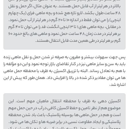
بالاتر در هر لیتر از آب قابل حمل هستند. به عنوان مثال، اگر حمل و نقل
48 ساعت طول بکشد، لارو تازه هچ شده و بچه ماهی فرای (یک چهارم
اینچی) را می توان فقط در اندازه 10 تا 20 گرم در هر لیتر از آب حمل نمود.
در مقابل، بچه ماهی های 1 تا 3 اینچی انگشت قد را می توان تا 40 گرم
بر هر لیتر در مدت زمان 48 ساعت حمل نمود و ماهی های بالغ حدود 60
گرم بر هر لیتر در طی همین مدت قابل انتقال هستند.
پس جهت سهولت بیشتر و مقرون به صرفه تر شدن حمل و نقل ماهی زنده
باید به سن و سایز ماهی نیز در کنار تقاضای بازار توجه نمود و این دو مؤلفه را
با هم به تعادل رساند. البته با تزریق اکسیژن به ظرف یا محفظه حمل ماهی
ها می توان مقادیر ذکر شده در بالا را افزایش داد. همان طور که پیش از این
اشاره شد،
اکسیژن دهی به ظرف یا محفظه انتقال ماهیان مهم است. این
موضوع هم از نظر تامین و حفظ اکسیژن کافی در آب در حین حمل مهم
است و هم در حمل ماهی ها بوسیله پلاستیک باعث باد شدن محفظه
پلاستیکی و ایجاد مقاومت نسبی در برابر ضربه ها و تکان ها می شود.