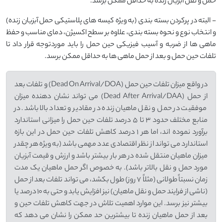
حمل و نقل آبزیان زنده به حداقل ممکن برسد.
- البته در پرکردن بسته بندی (به ویژه کیسه های پلاستیکی حمل آبزیان زنده)
و انتخاب نوع و نحوه بسته بندی، علاوه بر سطح اکسیژن، دمای مناسب و حفظ
ماهی ها از ضربه و آسیب فیزیکی حین حمل را باید موردتوجه قرار داد تا
تلفات حین حمل و بعد از حمل ماهی ها به حداقل ممکن برسد.
در واقع میزان تلفات حین حمل (Dead On Arrival/DOA) و تلفات بعد
از حمل (Dead After Arrival/DAA) می تواند نشان دهنده میزان
موفقیت در حمل و نقل ماهیان زنده در مقادیر و تعداد بالا باشد. در
منابع مختلف حدود 3 تا 5 درصد تلفات حین حمل را میزانی استاندارد
برآورد نموده اند، اما هر 1 درصد کاهش تلفات حین حمل در این بازه
استاندارد می تواند از نظر اقتصادی عدد مهمی باشد (به ویژه هر چقدر
میزان ماهیان منتقل شده در هر بار بیشتر باشد و ارزش و قیمت آبزیان
مورد حمل و نقل بالاتر باشد). به خصوص اگر حمل ماهیان یک مدت
زمان نسبتاً طولانی (مثلاً 7 روز) طول بکشد، می تواند تلفات بعد از حمل
(ناشی از فرایند حمل و نقل ماهیان) نیز افزایش یابد و حتی به 10 درصد یا
بیشتر نیز برسد. این موارد اهمیت تلاش در جهت کاهش تلفات حین و
بعد از حمل ماهیان زنده تا بیشترین حد ممکن را نشان می دهد که