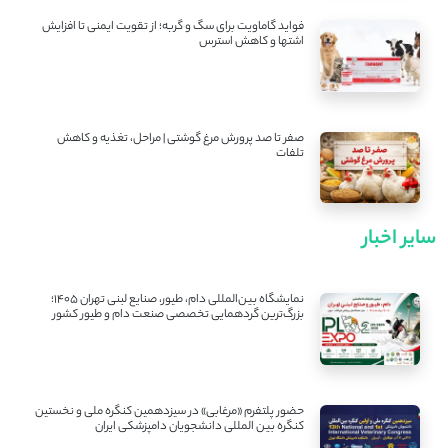
فواید گاماویت برای سگ و گربه؛ از تقویت ایمنی تا افزایش
اشتها و کاهش استرس
صفر تا صد پرورش مرغ گوشتی | مراحل، تغذیه و کاهش
تلفات
سایر اخبار
نمایشگاه بین‌المللی دام، طیور، صنایع لبنی تهران ۱۴۰۵؛
بزرگ‌ترین گردهمایی تخصصی صنعت دام و طیور کشور
حضور پلتفرم «مرغابی» در سیزدهمین کنگره ملی و نخستین
کنگره بین ‌المللی دانشجویان دامپزشکی ایران