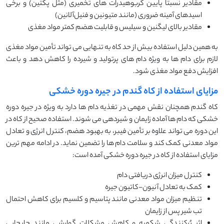
مقادیر نسبتاً پایین کربوهیدرات های تخمیری (مثل پکتین) و برخی
اسیدهای آمینه ضروری (مانند متیونین و فنیل‌آلانین)
مقادیر بالای لیگنین و سیلیس و قابلیت هضم کمتر مواد مغذی
به همین دلیل استفاده بیش از حد کاه به تنهایی می تواند تأمین مواد مغذی
لازم برای دام ها به ویژه دام های پرتولید و شیرده را کاهش دهد و باعث
افزایش دفع مواد مغذی شود.
مزایای استفاده از کاه گندم در جیره دوره خشکی
کاه گندم همچنان نقش مهمی در تغذیه دام ها دارد به ویژه در جیره دوره
خشکی که دام ها آماده زایمان و شیردهی می شوند. استفاده صحیح از کاه در
این دوره می تواند علاوه بر تأمین فیبر، به بهبود هضم، کنترل انرژی و تعادل
مواد معدنی کمک کند و سلامت دام ها را تضمین نماید. در ادامه مهم ترین
مزایای استفاده از کاه در جیره دوره خشکی آمده است:
کنترل میزان انرژی دریافتی دام
کمک به تعادل آنیون-کاتیون جیره
تنظیم میزان مواد معدنی مانند پتاسیم و کلسیم برای کاهش احتمال
تب شیر پس از زایمان
اثر پُرکنندگی شکمبه و کاهش مشکلات گوارشی مانند جابجایی