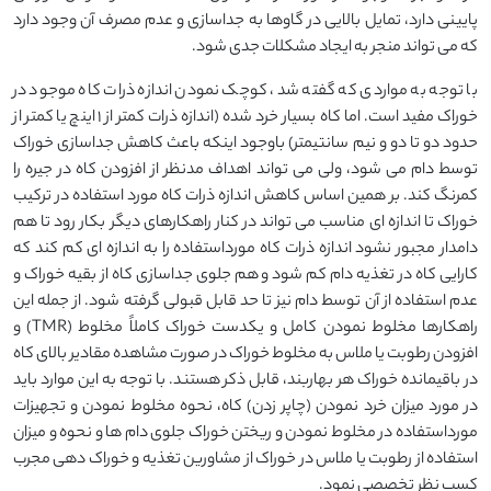
پایینی دارد، تمایل بالایی در گاوها به جداسازی و عدم مصرف آن وجود دارد
که می تواند منجر به ایجاد مشکلات جدی شود.
با توجه به مواردی که گفته شد، کوچک نمودن اندازه ذرات کاه موجود در
خوراک مفید است. اما کاه بسیار خرد شده (اندازه ذرات کمتر از 1 اینچ یا کمتر از
حدود دو تا دو و نیم سانتیمتر) باوجود اینکه باعث کاهش جداسازی خوراک
توسط دام می شود، ولی می تواند اهداف مدنظر از افزودن کاه در جیره را
کمرنگ کند. بر همین اساس کاهش اندازه ذرات کاه مورد استفاده در ترکیب
خوراک تا اندازه ای مناسب می تواند در کنار راهکارهای دیگر بکار رود تا هم
دامدار مجبور نشود اندازه ذرات کاه مورداستفاده را به اندازه ای کم کند که
کارایی کاه در تغذیه دام کم شود و هم جلوی جداسازی کاه از بقیه خوراک و
عدم استفاده از آن توسط دام نیز تا حد قابل قبولی گرفته شود. از جمله این
راهکارها مخلوط نمودن کامل و یکدست خوراک کاملاً مخلوط (TMR) و
افزودن رطوبت یا ملاس به مخلوط خوراک در صورت مشاهده مقادیر بالای کاه
در باقیمانده خوراک هر بهاربند، قابل ذکر هستند. با توجه به این موارد باید
در مورد میزان خرد نمودن (چاپر زدن) کاه، نحوه مخلوط نمودن و تجهیزات
مورداستفاده در مخلوط نمودن و ریختن خوراک جلوی دام ها و نحوه و میزان
استفاده از رطوبت یا ملاس در خوراک از مشاورین تغذیه و خوراک دهی مجرب
کسب نظر تخصصی نمود.