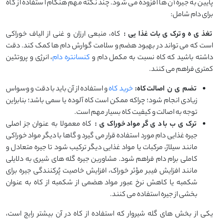
پایین به جیره آن ها افزوده می شود. چند نکته مهم هنگام استفاده از کاه
برای دام شامل:
تغذ
ی
ه
و ترک
ی
بات
غذا
یی
:
کاه، منبعی ارزان و غنی از الیاف خوراکی
است که می تواند در بهبود هضم و سلامت گوارش دام ها کمک کند. دقت
داشته باشید که کاه نسبت به مکمل دام و
کنسانتره دام
، انرژی و پروتئین
کمتری فراهم می کنند.
تضم
ی
ن
اصالت کاه:
خرید کاه
و استفاده از آن باید با دقت و وسواس
زیادی انجام شود؛ چراکه ممکن است کاه آلوده یا سمی باشد؛ بنابراین
توجه به اصالت و کیفیت کاه بسیار مهم است.
ترک
ی
ب
با د
ی
گر
مواد خوراک
ی
:
کاه معمولا به عنوان جز اصلی
جیره غذایی دام مورد استفاده قرار می گیرد و گاها با دیگر مواد خوراکی
مانند سیلاژ، مرکبات یا مواد غذایی دیگر ترکیب شود تا جیره متعادل و
کاملی برام دام فراهم شود. مشاورین جیره گله های شیری به دلایلی
مانند افزایش فیبر مؤثر خوراک، افزایش خاصیت پُرکنندگی جیره برای
شکمبه یا کاهش نرخ عبور مواد هضمی از شکمبه از کاه به عنوان
بخشی از جیره استفاده می کنند.
یکی از بخش های گله شیروار که استفاده از کاه در آن بیشتر رایج است،