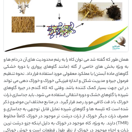
همان طور که گفته شد می توان کاه را به رغم محدودیت های آن در دام ها و
به ویژه بخش های خاصی از گله (مانند گاوهای پرواری یا دوره خشکی
گاوهای ماده آبستن) با عملکرد معقولی مورد استفاده قرار داد. نحوه تنظیم
فرمول جیره و مدیریت شکل و اندازه فیزیکی خوراک و خوراک دهی می تواند
در این جهت بسیار کمک کننده باشد. وقتی که کاه گندم در جیره گاوهای
شیرده یا گاوهای خشک و دوره انتقالی استفاده می شود، باید جداسازی ذرات
خوراک با دقت کافی مورد رصد قرار گیرد. در منابع مختلف این موضوع ذکر
شده است که تلیسه ها و گاوهای شیرده تمایل قابل توجهی به جداسازی و
مصرف ذرات دیگر خوراک از ذرات درشت تر موجود در خوراک کاملاً مخلوط
(TMR) دارند. به ویژه، کاه موجود در خوراک به دلیل اینکه جزو درشت ترین
ذرات و اجزاء موجود در خوراک از نظر طول قطعات است و خوش خوراکی