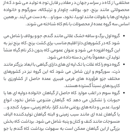
مختلفی از کاه در سراسر جهان در مقادیر قابل توجه تولید می شود که از
محصولاتی مانند برنج، جو، یولاف، چاودار و ترتیکاله، سورگوم و خانواده
دولپه ای ها یا بقولات مانند لوبیا، نخود، سویا و... به دست می آیند. بر همین
اساس سه گروه عمده از محصولات با نام کاه شناخته می شوند.
گروه اول برگ و ساقه خشک غلاتی مانند گندم، جو و یولاف را شامل می
شود که در کشورهای دارا اقلیم مناسب برای کشت برنج، کاه برنج نیز به
این گروه افزوده می شود و عنوان عمومی کاه بدون ذکر نام گیاه منشأ
تولید آن، معمولاً به این دسته داده می شود.
گروه دوم را کاه غلات یا تک لپه ای های دارای گیاهی با ابعاد بزرگتر مانند
ذرت، سورگوم و ارزن شامل می شود که این گروه نیز در کشورهای
مختلف جزو فرآورده های فرعی فیبری عمده حاصل از کشاورزی با
کاربردهای نسبتاً گسترده هستند.
گروه سوم در اغلب موارد کاه حاصل از گیاهان خانواده دولپه ای ها یا
حبوبات را تشکیل می دهد که گیاهان متنوعی شامل نخود، انواع
لوبیا، عدس و دانه های روغنی مانند کلزا، بادام زمینی، سویا، کنجد و...
یا گیاهان غده ای مانند سیب زمینی و البته گیاهان تولیدکننده الیاف
منسوجات مانند کنف و کتان و پنبه شامل می شود. برداشت کاه بخش
بزرگی از این گیاهان ممکن است به سهولت برداشت کاه گندم یا جو