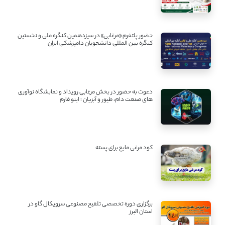
حضور پلتفرم «مرغابی» در سیزدهمین کنگره ملی و نخستین
کنگره بین ‌المللی دانشجویان دامپزشکی ایران
دعوت به حضور در بخش مرغابی رویداد و نمایشگاه نوآوری
های صنعت دام، طیور و آبزیان ؛ اینو فارم
کود مرغی مایع برای پسته
برگزاری دوره تخصصی تلقیح مصنوعی سرویکال گاو در
استان البرز