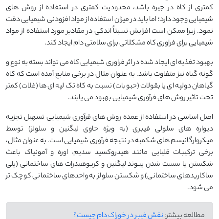
کمتری از کاه در جیره باشد، محدودیت کمتری در استفاده از روش های
شیمیایی وجود دارد؛ اما باید در میزان استفاده از مواد افزودنی شیمیایی دقت
نمود. زیرا ممکن است افزایش نسبتاً اندکی در مقادیر مورد استفاده از مواد
شیمیایی برای فراوری کاه مشکلاتی برای سلامتی دام ایجاد کند.
بهبود تغذیه ای ایجاد شده در اثر فراوری شیمیایی کاه می تواند بسته به نوع و
گونه گیاه نیز متفاوت باشد. به عنوان مثال در برخی منابع آمده است که کاه
گیاهان دولپه ای یا بقولات (حبوبات) نسبت به کاه تک لپه ای ها (غلات) کمتر
تحت تاثیر روش های فرآوری شیمیایی بهبود می یابند.
اصل اساسی در استفاده از عمده روش های فرآوری شیمیایی تسهیل تجزیه
دیواره های سلولی فیبری (به ویژه حاوی لیگنین و سلولز) توسط
میکروارگانیسم های شکمبه در نتیجه فرآوری شیمیایی است. به عنوان مثال،
برخی ترکیبات قلیایی مانند هیدروکسید سدیم، اوره و آمونیاک باعث
شکستن یا سست شدن پیوند لیگنین و کربوهیدرات های ساختمانی (پلی
ساکاریدهای ساختمانی) و شکستن سلولز به واحدهای ساختمانی کوچک تر
می شود.
مطالعه بیشتر:
نقش فیبر در خوراک دام چیست؟